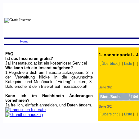
Home
FAQ:
1.Inserateportal - 
Ist das Inserieren gratis?
Ja! Inserate.co.at ist ein kostenloser Service!
[
Überblick
] [
Liste
] [
Wie kann ich ein Inserat aufgeben?
1.Registriere dich um Inserate aufzugeben. 2.in
der Verwaltung klicke in die gewünschte
Kategoire, und Menüpunkt "Eintrag" klicken, 3.
Bald erscheint dein Inserat auf Inserate.co.at!
Seite 3/2
Kann ich im Nachhinein Änderungen
Titel
Biete/Suche
vornehmen?
Ja freilich, einfach anmelden, und Daten ändern.
Seite 3/2
[
Übersicht
] [
Liste
] [