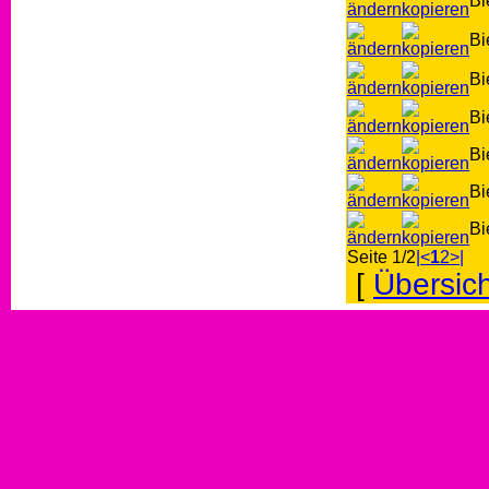
Bi
Bi
Bi
Bi
Bi
Bi
Bi
Seite 1/2
|<
1
2
>|
[
Übersich