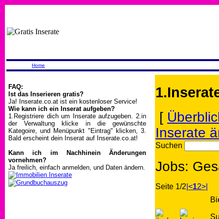
Home
FAQ:
1.Inserat
Ist das Inserieren gratis?
Ja! Inserate.co.at ist ein kostenloser Service!
Wie kann ich ein Inserat aufgeben?
[
Überblic
1.Registriere dich um Inserate aufzugeben. 2.in
der Verwaltung klicke in die gewünschte
Inserate 
Kategoire, und Menüpunkt "Eintrag" klicken, 3.
Bald erscheint dein Inserat auf Inserate.co.at!
Suchen
Kann ich im Nachhinein Änderungen
vornehmen?
Jobs: Ges
Ja freilich, einfach anmelden, und Daten ändern.
Seite 1/2
|<
1
2
>|
Bi
S