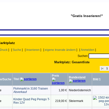
"Gratis Inserieren!"
Marktplatz
Druck
] [
Suche
] [
Inserieren
] [
eigene Inserate ändern
] [
Anmelden
]
Suchen
Marktplatz: Gesamtliste
|<
1
Preis
Bundesland
Titel
te/Suche
Bild 1
Flohmarkt in 3160 Traisen
te
1,00 €
Niederösterreich
Abverkauf
Kinder Quad Peg Perego T-
te
219,00 €
Steiermark
Rex 12V