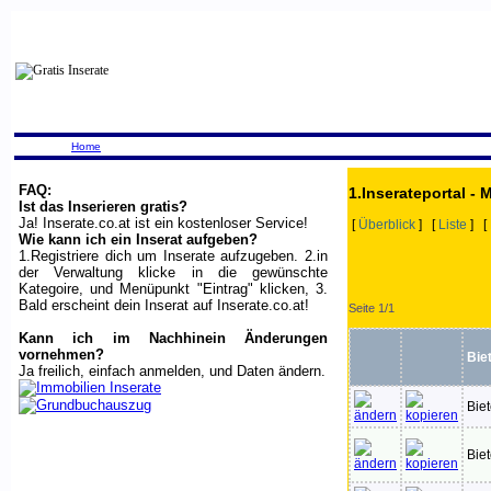
Home
FAQ:
1.Inserateportal - 
Ist das Inserieren gratis?
Ja! Inserate.co.at ist ein kostenloser Service!
[
Überblick
] [
Liste
] [
Wie kann ich ein Inserat aufgeben?
1.Registriere dich um Inserate aufzugeben. 2.in
der Verwaltung klicke in die gewünschte
Kategoire, und Menüpunkt "Eintrag" klicken, 3.
Bald erscheint dein Inserat auf Inserate.co.at!
Seite 1/1
Kann ich im Nachhinein Änderungen
vornehmen?
Bie
Ja freilich, einfach anmelden, und Daten ändern.
Bie
Bie