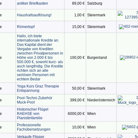
te
antiker Briefkasten
89,00 €
Salzburg
te
Haushaltsauflösung!
1,00 €
Steiermark
te
Römertopf
15,00 €
Steiermark
Hallo, ich biete
internationale Kredite an.
Das Kapital dient der
Vergabe von Krediten
zwischen Privatpersonen in
te
Höhe von 2.000 € bis
100,00 €
Burgenland
500.000 €, sowohl kurz- als
auch langfristig. Die Kredite
richten sich an alle
seriösen Personen mit
echtem Bedar
Yoga Kurs Graz Therapie
te
50,00 €
Steiermark
Entspannung
Pool-Techni-Zubehör
te
399,00 €
Niederösterreich
Muck-Pool
Historischer Flügel
te
RAEHSE von
6000,00 €
Wien
Pianistinfamilie
Professionelle
te
10,00 €
Wien
Fachübersetzungen
Verkaufe Flipper