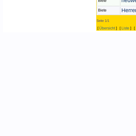
neuwe
Biete
Herre
Biete
Seite 1/1
[
Übersicht
] [
Liste
] [