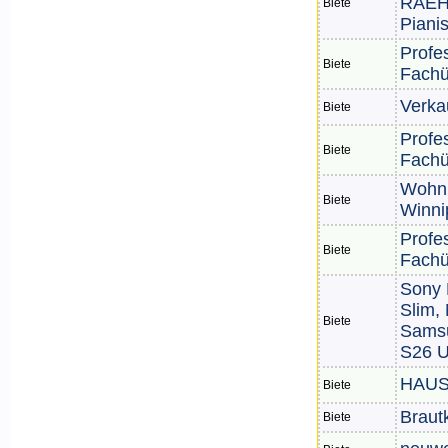
RAEH
Biete
Pianis
Profe
Biete
Fachü
Verka
Biete
Profe
Biete
Fachü
Wohnm
Biete
Winni
Profe
Biete
Fachü
Sony 
Slim,
Biete
Sams
S26 U
HAUS
Biete
Brautk
Biete