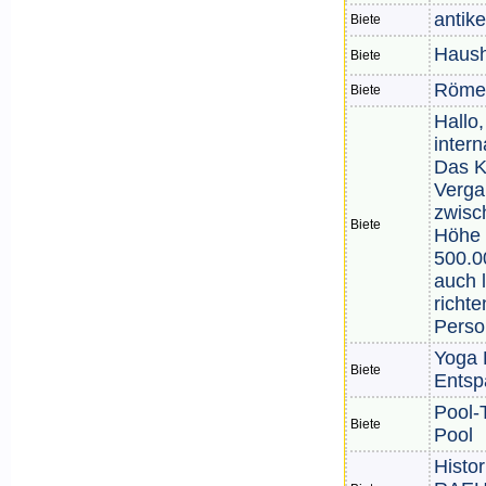
antike
Biete
Haush
Biete
Römer
Biete
Hallo,
intern
Das Ka
Verga
zwisc
Biete
Höhe 
500.0
auch l
richte
Perso
Yoga 
Biete
Ents
Pool-
Biete
Pool
Histor