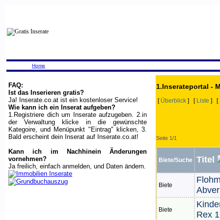
Home
FAQ:
1.Inserateportal - 
Ist das Inserieren gratis?
Ja! Inserate.co.at ist ein kostenloser Service!
[
Überblick
] [
Liste
] [
Wie kann ich ein Inserat aufgeben?
1.Registriere dich um Inserate aufzugeben. 2.in
der Verwaltung klicke in die gewünschte
Kategoire, und Menüpunkt "Eintrag" klicken, 3.
Bald erscheint dein Inserat auf Inserate.co.at!
Seite 1/1
Kann ich im Nachhinein Änderungen
Titel
vornehmen?
Biete/Suche
Ja freilich, einfach anmelden, und Daten ändern.
Flohm
Biete
Abver
Kinde
Biete
Rex 