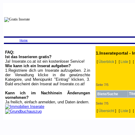
Home
FAQ:
1.Inserateportal - 
Ist das Inserieren gratis?
Ja! Inserate.co.at ist ein kostenloser Service!
[
Überblick
] [
Liste
] [
Wie kann ich ein Inserat aufgeben?
1.Registriere dich um Inserate aufzugeben. 2.in
der Verwaltung klicke in die gewünschte
Kategoire, und Menüpunkt "Eintrag" klicken, 3.
Bald erscheint dein Inserat auf Inserate.co.at!
Seite 7/5
Kann ich im Nachhinein Änderungen
Tit
Biete/Suche
vornehmen?
Ja freilich, einfach anmelden, und Daten ändern.
Seite 7/5
[
Übersicht
] [
Liste
] [