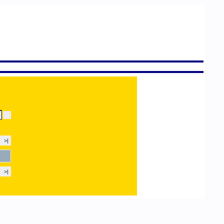
>|
>|