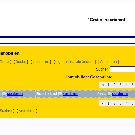
"Gratis Inserieren!"
Immobilien
Druck
] [
Suche
] [
Inserieren
] [
eigene Inserate ändern
] [
Anmelden
]
Suchen
Immobilien: Gesamtliste
|<
1
2
3
4
5
el
Bundesland
Preis
|<
1
2
3
4
5
Suchen
] [
Anmelden
]