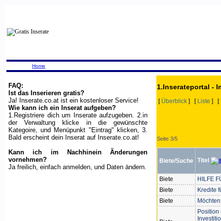
Home
FAQ:
1.Inserateportal - 
Ist das Inserieren gratis?
Ja! Inserate.co.at ist ein kostenloser Service!
[
Überblick
] [
Liste
] [
Wie kann ich ein Inserat aufgeben?
1.Registriere dich um Inserate aufzugeben. 2.in
der Verwaltung klicke in die gewünschte
Kategoire, und Menüpunkt "Eintrag" klicken, 3.
Bald erscheint dein Inserat auf Inserate.co.at!
Seite 3/5
Kann ich im Nachhinein Änderungen
vornehmen?
Titel
Biete/Suche
Ja freilich, einfach anmelden, und Daten ändern.
Biete
HILFE 
Biete
Kredite f
Biete
Möchten 
Position
Investit