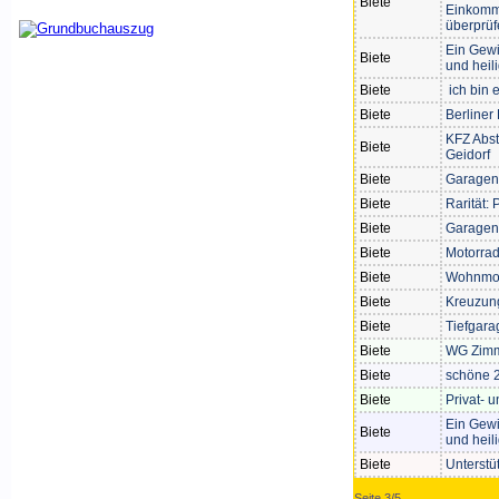
Biete
Einkomm
überprüf
Ein Gewi
Biete
und heili
Biete
ich bin e
Biete
Berliner
KFZ Abst
Biete
Geidorf
Biete
Garagen
Biete
Rarität: 
Biete
Garagenb
Biete
Motorrad
Biete
Wohnmobi
Biete
Kreuzung
Biete
Tiefgar
Biete
WG Zim
Biete
schöne 2
Biete
Privat-
Ein Gewi
Biete
und heili
Biete
Unterstü
Seite 3/5