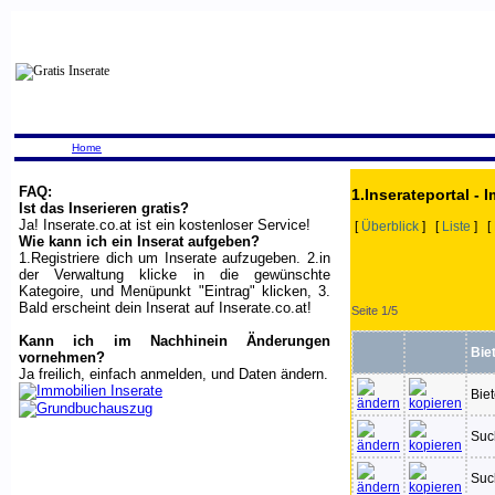
Home
FAQ:
1.Inserateportal - 
Ist das Inserieren gratis?
Ja! Inserate.co.at ist ein kostenloser Service!
[
Überblick
] [
Liste
] [
Wie kann ich ein Inserat aufgeben?
1.Registriere dich um Inserate aufzugeben. 2.in
der Verwaltung klicke in die gewünschte
Kategoire, und Menüpunkt "Eintrag" klicken, 3.
Bald erscheint dein Inserat auf Inserate.co.at!
Seite 1/5
Kann ich im Nachhinein Änderungen
Bie
vornehmen?
Ja freilich, einfach anmelden, und Daten ändern.
Bie
Suc
Suc