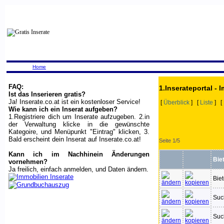
Home
FAQ:
1.Inserateportal - 
Ist das Inserieren gratis?
Ja! Inserate.co.at ist ein kostenloser Service!
[
Überblick
] [
Liste
] [
Wie kann ich ein Inserat aufgeben?
1.Registriere dich um Inserate aufzugeben. 2.in
der Verwaltung klicke in die gewünschte
Kategoire, und Menüpunkt "Eintrag" klicken, 3.
Bald erscheint dein Inserat auf Inserate.co.at!
Seite 1/5
Kann ich im Nachhinein Änderungen
Bie
vornehmen?
Ja freilich, einfach anmelden, und Daten ändern.
Bie
Suc
Suc