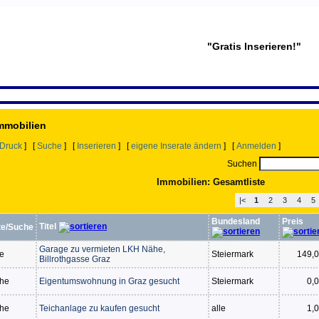
"Gratis Inserieren!"
Immobilien
Druck
] [
Suche
] [
Inserieren
] [
eigene Inserate ändern
] [
Anmelden
]
Suchen
Immobilien: Gesamtliste
|<
1
2
3
4
5
Bundesland
Preis
Titel
te/Suche
Garage zu vermieten LKH Nähe,
te
Steiermark
149,0
Billrothgasse Graz
he
Eigentumswohnung in Graz gesucht
Steiermark
0,0
he
Teichanlage zu kaufen gesucht
alle
1,0