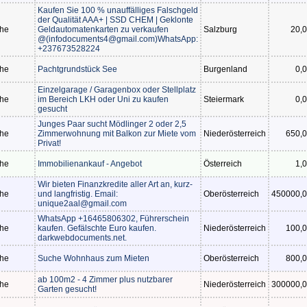
Kaufen Sie 100 % unauffälliges Falschgeld
der Qualität AAA+ | SSD CHEM | Geklonte
he
Geldautomatenkarten zu verkaufen
Salzburg
20,0
@(infodocuments4@gmail.com)WhatsApp:
+237673528224
he
Pachtgrundstück See
Burgenland
0,0
Einzelgarage / Garagenbox oder Stellplatz
he
im Bereich LKH oder Uni zu kaufen
Steiermark
0,0
gesucht
Junges Paar sucht Mödlinger 2 oder 2,5
he
Zimmerwohnung mit Balkon zur Miete vom
Niederösterreich
650,0
Privat!
he
Immobilienankauf - Angebot
Österreich
1,0
Wir bieten Finanzkredite aller Art an, kurz-
he
und langfristig. Email:
Oberösterreich
450000,0
unique2aal@gmail.com
WhatsApp +16465806302, Führerschein
he
kaufen. Gefälschte Euro kaufen.
Niederösterreich
100,0
darkwebdocuments.net.
he
Suche Wohnhaus zum Mieten
Oberösterreich
800,0
ab 100m2 - 4 Zimmer plus nutzbarer
he
Niederösterreich
300000,0
Garten gesucht!