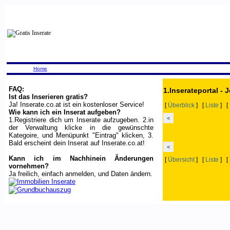
Home
FAQ:
1.Inserateportal - 
Ist das Inserieren gratis?
Ja! Inserate.co.at ist ein kostenloser Service!
[
Überblick
] [
Liste
] [
Wie kann ich ein Inserat aufgeben?
<
1.Registriere dich um Inserate aufzugeben. 2.in
der Verwaltung klicke in die gewünschte
Kategoire, und Menüpunkt "Eintrag" klicken, 3.
Bald erscheint dein Inserat auf Inserate.co.at!
<
Kann ich im Nachhinein Änderungen
[
Übersicht
] [
Liste
] [
vornehmen?
Ja freilich, einfach anmelden, und Daten ändern.