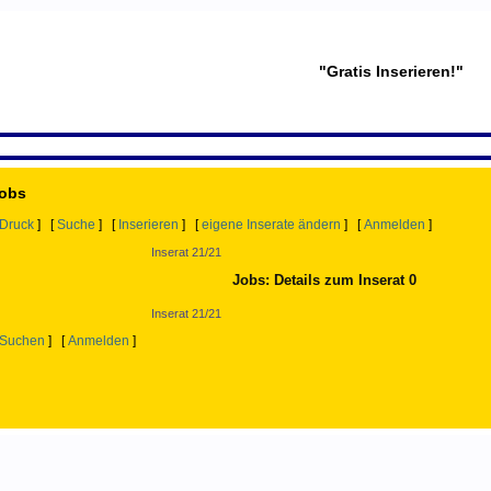
"Gratis Inserieren!"
Jobs
Druck
] [
Suche
] [
Inserieren
] [
eigene Inserate ändern
] [
Anmelden
]
Inserat 21/21
Jobs: Details zum Inserat 0
Inserat 21/21
Suchen
] [
Anmelden
]