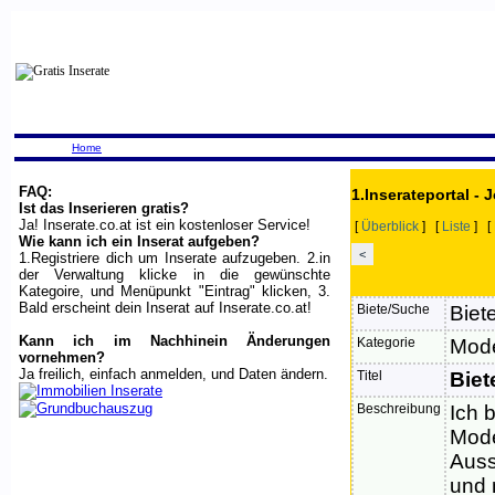
Home
FAQ:
1.Inserateportal - 
Ist das Inserieren gratis?
Ja! Inserate.co.at ist ein kostenloser Service!
[
Überblick
] [
Liste
] [
Wie kann ich ein Inserat aufgeben?
<
1.Registriere dich um Inserate aufzugeben. 2.in
der Verwaltung klicke in die gewünschte
Kategoire, und Menüpunkt "Eintrag" klicken, 3.
Bald erscheint dein Inserat auf Inserate.co.at!
Biete/Suche
Biet
Kann ich im Nachhinein Änderungen
Kategorie
Mode
vornehmen?
Ja freilich, einfach anmelden, und Daten ändern.
Titel
Biet
Beschreibung
Ich 
Mode
Auss
und 