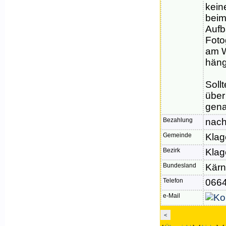
kein
beim
Aufb
Foto
am W
häng
Soll
über
gena
Bezahlung
nach
Gemeinde
Klag
Bezirk
Klag
Bundesland
Kärn
Telefon
066
e-Mail
<