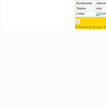
Bundesland
Steier
Telefon
nein
e-Mail
<
[
Übersicht
] [
Liste
] [