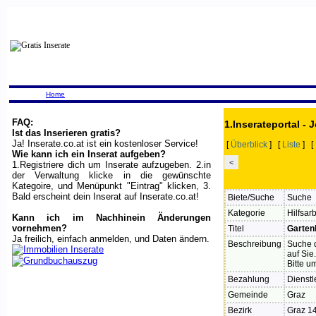
Home
FAQ:
1.Inserateportal - 
Ist das Inserieren gratis?
Ja! Inserate.co.at ist ein kostenloser Service!
[
Überblick
] [
Liste
] [
Wie kann ich ein Inserat aufgeben?
<
1.Registriere dich um Inserate aufzugeben. 2.in
der Verwaltung klicke in die gewünschte
Kategoire, und Menüpunkt "Eintrag" klicken, 3.
Bald erscheint dein Inserat auf Inserate.co.at!
Biete/Suche
Suche
Kategorie
Hilfsar
Kann ich im Nachhinein Änderungen
vornehmen?
Titel
Garten
Ja freilich, einfach anmelden, und Daten ändern.
Beschreibung
Suche d
auf Sie.
Bitte u
Bezahlung
Dienstl
Gemeinde
Graz
Bezirk
Graz 1