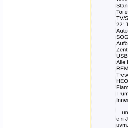
Stan
Toile
TV/S
22" 
Auto
SOG 
Aufb
Zent
USB
Alle
REMI
Tres
HEOS
Fiam
Trum
Inne
... 
ein 
uvm