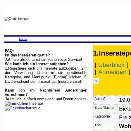
Home
FAQ:
1.Inseratep
Ist das Inserieren gratis?
Ja! Inserate.co.at ist ein kostenloser Service!
[
Überblick
]
Wie kann ich ein Inserat aufgeben?
1.Registriere dich um Inserate aufzugeben. 2.in
[
Anmelden
der Verwaltung klicke in die gewünschte
Kategoire, und Menüpunkt "Eintrag" klicken, 3.
<
Bald erscheint dein Inserat auf Inserate.co.at!
Kann ich im Nachhinein Änderungen
vornehmen?
Ja freilich, einfach anmelden, und Daten ändern.
Ablauf
19.0
Biete/Suche
Biet
Kategorie
Frei
Titel
Wohn