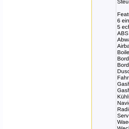
Steu
Feat
6 ei
5 ec
ABS
Abw
Airb
Boile
Bord
Bor
Dus
Fahr
Gas
Gas
Kühl
Navi
Rad
Serv
Waec
Wech