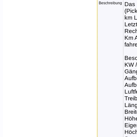
Beschreibung
Das 
(Pic
km L
Letz
Rech
Km A
fahr
Besc
KW /
Gäng
Aufb
Aufb
Luft
Treib
Läng
Brei
Höhe
Eige
Höch