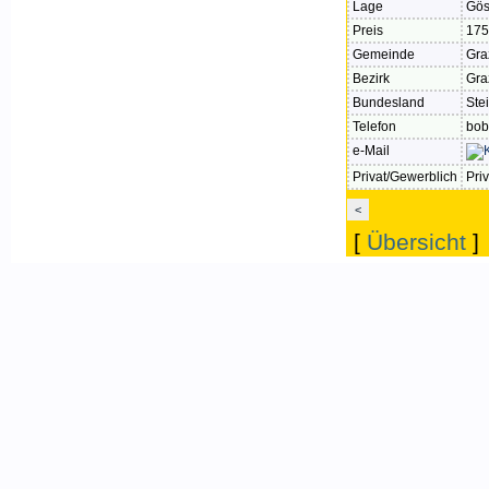
Lage
Gös
Preis
175
Gemeinde
Gra
Bezirk
Gra
Bundesland
Ste
Telefon
bob
e-Mail
Privat/Gewerblich
Priv
<
[
Übersicht
]