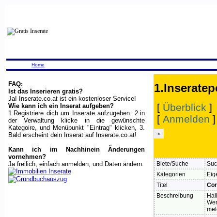
Home
FAQ:
1.Inseratep
Ist das Inserieren gratis?
Ja! Inserate.co.at ist ein kostenloser Service!
[
Überblick
]
Wie kann ich ein Inserat aufgeben?
1.Registriere dich um Inserate aufzugeben. 2.in
[
Anmelden
der Verwaltung klicke in die gewünschte
Kategoire, und Menüpunkt "Eintrag" klicken, 3.
<
Bald erscheint dein Inserat auf Inserate.co.at!
Kann ich im Nachhinein Änderungen
vornehmen?
Ja freilich, einfach anmelden, und Daten ändern.
Biete/Suche
Suc
Kategorien
Eig
Titel
Cor
Beschreibung
Hal
Wen
mel