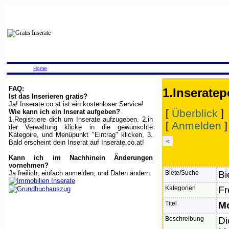
Home
FAQ:
1.Inseratep
Ist das Inserieren gratis?
Ja! Inserate.co.at ist ein kostenloser Service!
[
Überblick
]
Wie kann ich ein Inserat aufgeben?
1.Registriere dich um Inserate aufzugeben. 2.in
[
Anmelden
der Verwaltung klicke in die gewünschte
Kategoire, und Menüpunkt "Eintrag" klicken, 3.
<
Bald erscheint dein Inserat auf Inserate.co.at!
Kann ich im Nachhinein Änderungen
vornehmen?
Ja freilich, einfach anmelden, und Daten ändern.
Biete/Suche
Bi
Kategorien
Fr
Titel
Mo
Beschreibung
Di