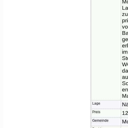
Mo
La
zu
pr
vo
Ba
ge
er
im
St
WC
da
au
So
en
Ma
Lage
Nä
Preis
12
Gemeinde
M