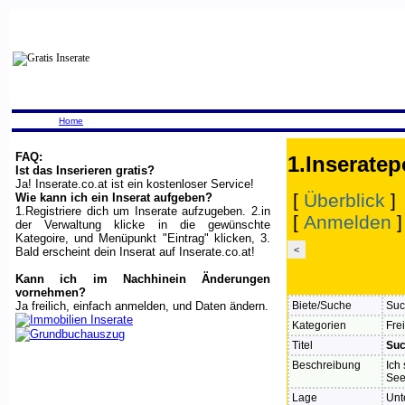
Home
FAQ:
1.Inseratep
Ist das Inserieren gratis?
Ja! Inserate.co.at ist ein kostenloser Service!
[
Überblick
]
Wie kann ich ein Inserat aufgeben?
1.Registriere dich um Inserate aufzugeben. 2.in
[
Anmelden
der Verwaltung klicke in die gewünschte
Kategoire, und Menüpunkt "Eintrag" klicken, 3.
<
Bald erscheint dein Inserat auf Inserate.co.at!
Kann ich im Nachhinein Änderungen
vornehmen?
Ja freilich, einfach anmelden, und Daten ändern.
Biete/Suche
Suc
Kategorien
Fre
Titel
Suc
Beschreibung
Ich
See
Lage
Unt