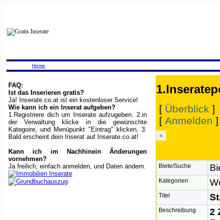
Home
FAQ:
1.Inseratep
Ist das Inserieren gratis?
Ja! Inserate.co.at ist ein kostenloser Service!
[
Überblick
]
Wie kann ich ein Inserat aufgeben?
1.Registriere dich um Inserate aufzugeben. 2.in
[
Anmelden
der Verwaltung klicke in die gewünschte
Kategoire, und Menüpunkt "Eintrag" klicken, 3.
<
Bald erscheint dein Inserat auf Inserate.co.at!
Kann ich im Nachhinein Änderungen
vornehmen?
Ja freilich, einfach anmelden, und Daten ändern.
Biete/Suche
Bi
Kategorien
W
Titel
St
Beschreibung
2 