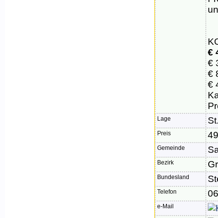
un
K
€ 
€ 
€ 
€ 
Ka
Pr
Lage
St
Preis
49
Gemeinde
Sa
Bezirk
G
Bundesland
St
Telefon
0
e-Mail