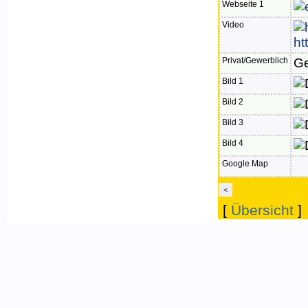
Webseite 1
Video
ht
Privat/Gewerblich
Ge
Bild 1
Bild 2
Bild 3
Bild 4
Google Map
<
[
Übersicht
]