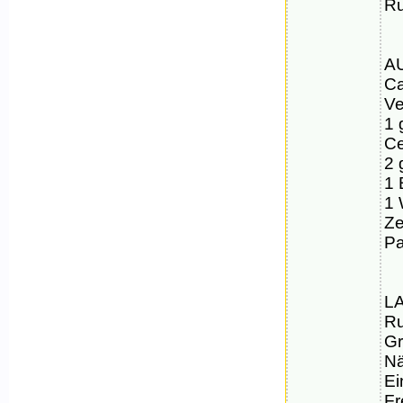
Ru
A
Ca
Ve
1 
Ce
2 
1 
1 
Ze
Pa
L
Ru
Gr
Nä
Ei
Fr