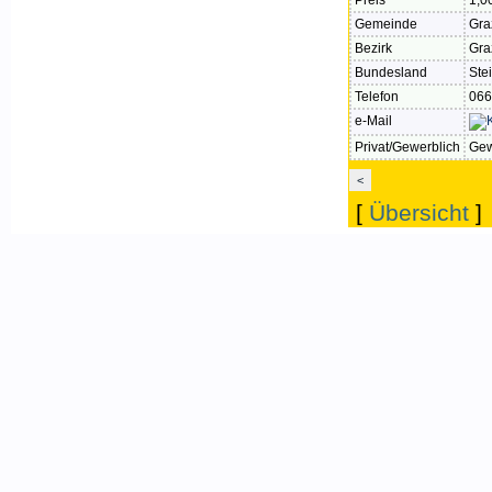
Preis
1,0
Gemeinde
Gra
Bezirk
Gra
Bundesland
Ste
Telefon
066
e-Mail
Privat/Gewerblich
Gew
<
[
Übersicht
]