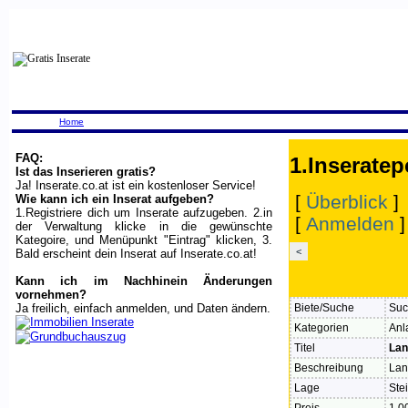
Home
FAQ:
1.Inseratep
Ist das Inserieren gratis?
Ja! Inserate.co.at ist ein kostenloser Service!
[
Überblick
]
Wie kann ich ein Inserat aufgeben?
1.Registriere dich um Inserate aufzugeben. 2.in
[
Anmelden
der Verwaltung klicke in die gewünschte
Kategoire, und Menüpunkt "Eintrag" klicken, 3.
<
Bald erscheint dein Inserat auf Inserate.co.at!
Kann ich im Nachhinein Änderungen
vornehmen?
Ja freilich, einfach anmelden, und Daten ändern.
Biete/Suche
Suc
Kategorien
Anl
Titel
Lan
Beschreibung
Lan
Lage
Ste