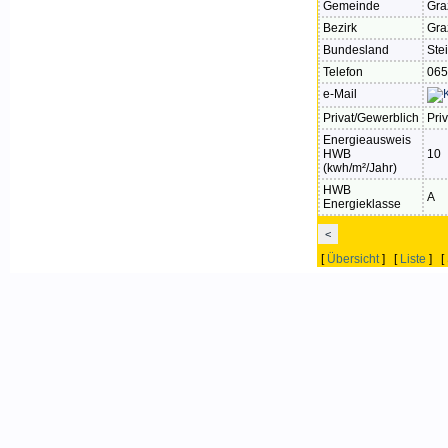
Gemeinde
Gra
Bezirk
Gra
Bundesland
Ste
Telefon
065
e-Mail
Privat/Gewerblich
Priv
Energieausweis
HWB
10
(kwh/m²/Jahr)
HWB
A
Energieklasse
<
[
Übersicht
] [
Liste
] [