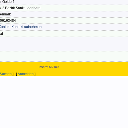
z Geidorf
z 2.Bezirk Sankt Leonhard
iermark
06163484
Kontakt aufnehmen
at
Inserat 56/100
Suchen
] [
Anmelden
]