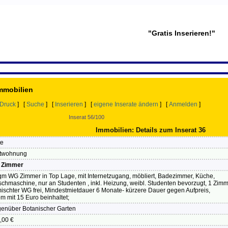
"Gratis Inserieren!"
Immobilien
Druck
] [
Suche
] [
Inserieren
] [
eigene Inserate ändern
] [
Anmelden
]
Inserat 56/100
Immobilien: Details zum Inserat 36
te
twohnung
 Zimmer
qm WG Zimmer in Top Lage, mit Internetzugang, möbliert, Badezimmer, Küche,
chmaschine, nur an Studenten , inkl. Heizung, weibl. Studenten bevorzugt, 1 Zimm
ischter WG frei, Mindestmietdauer 6 Monate- kürzere Dauer gegen Aufpreis,
om mit 15 Euro beinhaltet;
enüber Botanischer Garten
,00 €