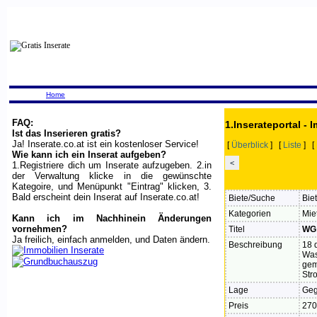
Home
FAQ:
1.Inserateportal - 
Ist das Inserieren gratis?
Ja! Inserate.co.at ist ein kostenloser Service!
[
Überblick
] [
Liste
] [
Wie kann ich ein Inserat aufgeben?
<
1.Registriere dich um Inserate aufzugeben. 2.in
der Verwaltung klicke in die gewünschte
Kategoire, und Menüpunkt "Eintrag" klicken, 3.
Bald erscheint dein Inserat auf Inserate.co.at!
Biete/Suche
Bie
Kategorien
Mie
Kann ich im Nachhinein Änderungen
vornehmen?
Titel
WG
Ja freilich, einfach anmelden, und Daten ändern.
Beschreibung
18 
Was
gem
Str
Lage
Geg
Preis
270