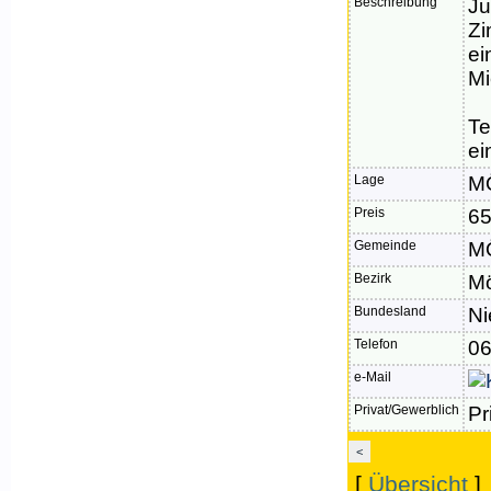
Beschreibung
Ju
Zi
ei
Mi
Te
ei
Lage
M
Preis
65
Gemeinde
M
Bezirk
Mö
Bundesland
Ni
Telefon
06
e-Mail
Privat/Gewerblich
Pr
<
[
Übersicht
]