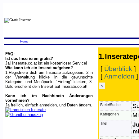
Home
FAQ:
1.Inseratep
Ist das Inserieren gratis?
Ja! Inserate.co.at ist ein kostenloser Service!
[
Überblick
]
Wie kann ich ein Inserat aufgeben?
1.Registriere dich um Inserate aufzugeben. 2.in
[
Anmelden
der Verwaltung klicke in die gewünschte
Kategoire, und Menüpunkt "Eintrag" klicken, 3.
<
Bald erscheint dein Inserat auf Inserate.co.at!
Kann ich im Nachhinein Änderungen
vornehmen?
Ja freilich, einfach anmelden, und Daten ändern.
Biete/Suche
S
Kategorien
M
Titel
Ju
mi