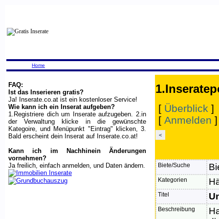
Home
FAQ:
1.Inseratep
Ist das Inserieren gratis?
Ja! Inserate.co.at ist ein kostenloser Service!
[
Überblick
]
Wie kann ich ein Inserat aufgeben?
1.Registriere dich um Inserate aufzugeben. 2.in
[
Anmelden
der Verwaltung klicke in die gewünschte
Kategoire, und Menüpunkt "Eintrag" klicken, 3.
<
Bald erscheint dein Inserat auf Inserate.co.at!
Kann ich im Nachhinein Änderungen
vornehmen?
Ja freilich, einfach anmelden, und Daten ändern.
Biete/Suche
Bi
Kategorien
Hä
Titel
Un
Beschreibung
Ha