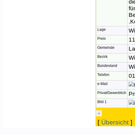
di
fü
Be
.K
Lage
W
Preis
11
Gemeinde
La
Bezirk
Wi
Bundesland
W
Telefon
0
e-Mail
Privat/Gewerblich
Pr
Bild 1
<
[
Übersicht
]