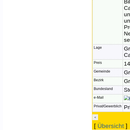
Bi
Ca
un
un
Pr
Ne
se
Lage
Gr
C
Preis
14
Gemeinde
Gr
Bezirk
Gr
Bundesland
St
e-Mail
Privat/Gewerblich
Pr
<
[
Übersicht
]