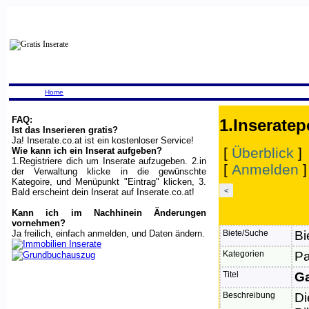
Home
FAQ:
1.Inseratep
Ist das Inserieren gratis?
Ja! Inserate.co.at ist ein kostenloser Service!
[
Überblick
]
Wie kann ich ein Inserat aufgeben?
1.Registriere dich um Inserate aufzugeben. 2.in
[
Anmelden
der Verwaltung klicke in die gewünschte
Kategoire, und Menüpunkt "Eintrag" klicken, 3.
<
Bald erscheint dein Inserat auf Inserate.co.at!
Kann ich im Nachhinein Änderungen
vornehmen?
Ja freilich, einfach anmelden, und Daten ändern.
Biete/Suche
Bi
Kategorien
Pa
Titel
Ga
Beschreibung
Di