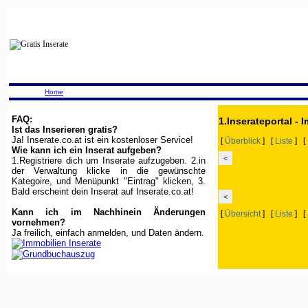
Home
FAQ:
1.Inserateportal - 
Ist das Inserieren gratis?
Ja! Inserate.co.at ist ein kostenloser Service!
[
Überblick
] [
Liste
] [
Wie kann ich ein Inserat aufgeben?
<
1.Registriere dich um Inserate aufzugeben. 2.in
der Verwaltung klicke in die gewünschte
Kategoire, und Menüpunkt "Eintrag" klicken, 3.
Bald erscheint dein Inserat auf Inserate.co.at!
<
Kann ich im Nachhinein Änderungen
[
Übersicht
] [
Liste
] [
vornehmen?
Ja freilich, einfach anmelden, und Daten ändern.