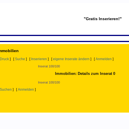
"Gratis Inserieren!"
Immobilien
Druck
] [
Suche
] [
Inserieren
] [
eigene Inserate ändern
] [
Anmelden
]
Inserat 100/100
Immobilien: Details zum Inserat 0
Inserat 100/100
Suchen
] [
Anmelden
]