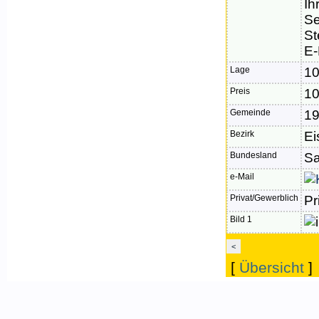
Ih
Se
St
E-
Lage
1
Preis
10
Gemeinde
1
Bezirk
Ei
Bundesland
Sa
e-Mail
Privat/Gewerblich
Pr
Bild 1
<
[
Übersicht
]