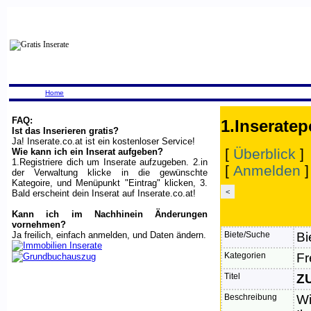
Home
FAQ:
1.Inseratep
Ist das Inserieren gratis?
Ja! Inserate.co.at ist ein kostenloser Service!
[
Überblick
]
Wie kann ich ein Inserat aufgeben?
1.Registriere dich um Inserate aufzugeben. 2.in
[
Anmelden
der Verwaltung klicke in die gewünschte
Kategoire, und Menüpunkt "Eintrag" klicken, 3.
<
Bald erscheint dein Inserat auf Inserate.co.at!
Kann ich im Nachhinein Änderungen
vornehmen?
Ja freilich, einfach anmelden, und Daten ändern.
Biete/Suche
Bi
Kategorien
Fr
Titel
Z
Beschreibung
Wi