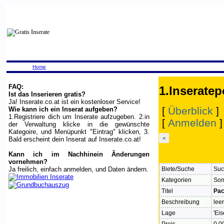
Home
FAQ:
1.Inseratep
Ist das Inserieren gratis?
Ja! Inserate.co.at ist ein kostenloser Service!
[
Überblick
]
Wie kann ich ein Inserat aufgeben?
1.Registriere dich um Inserate aufzugeben. 2.in
[
Anmelden
der Verwaltung klicke in die gewünschte
Kategoire, und Menüpunkt "Eintrag" klicken, 3.
<
Bald erscheint dein Inserat auf Inserate.co.at!
Kann ich im Nachhinein Änderungen
vornehmen?
Ja freilich, einfach anmelden, und Daten ändern.
Biete/Suche
Suc
Kategorien
Son
Titel
Pac
Beschreibung
lee
Lage
'Ei