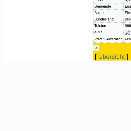
Preis
0,0
Gemeinde
Eis
Bezirk
Eis
Bundesland
Bur
Telefon
066
e-Mail
Privat/Gewerblich
Priv
<
[
Übersicht
]