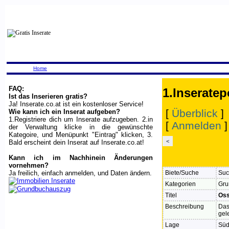
Home
FAQ:
1.Inseratep
Ist das Inserieren gratis?
Ja! Inserate.co.at ist ein kostenloser Service!
[
Überblick
]
Wie kann ich ein Inserat aufgeben?
1.Registriere dich um Inserate aufzugeben. 2.in
[
Anmelden
der Verwaltung klicke in die gewünschte
Kategoire, und Menüpunkt "Eintrag" klicken, 3.
<
Bald erscheint dein Inserat auf Inserate.co.at!
Kann ich im Nachhinein Änderungen
vornehmen?
Ja freilich, einfach anmelden, und Daten ändern.
Biete/Suche
Suc
Kategorien
Gru
Titel
Oss
Beschreibung
Das
gel
Lage
Süd