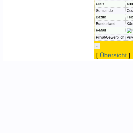
Preis
400
Gemeinde
Oss
Bezirk
Fel
Bundesland
Kär
e-Mail
Privat/Gewerblich
Priv
<
[
Übersicht
]