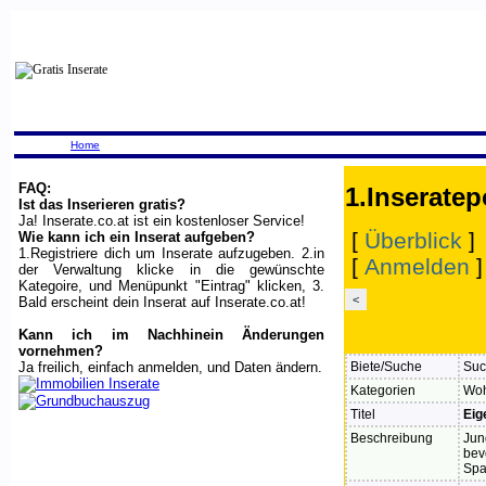
Home
FAQ:
1.Inseratep
Ist das Inserieren gratis?
Ja! Inserate.co.at ist ein kostenloser Service!
[
Überblick
]
Wie kann ich ein Inserat aufgeben?
1.Registriere dich um Inserate aufzugeben. 2.in
[
Anmelden
der Verwaltung klicke in die gewünschte
Kategoire, und Menüpunkt "Eintrag" klicken, 3.
<
Bald erscheint dein Inserat auf Inserate.co.at!
Kann ich im Nachhinein Änderungen
vornehmen?
Ja freilich, einfach anmelden, und Daten ändern.
Biete/Suche
Suc
Kategorien
Woh
Titel
Eig
Beschreibung
Jun
bev
Spa