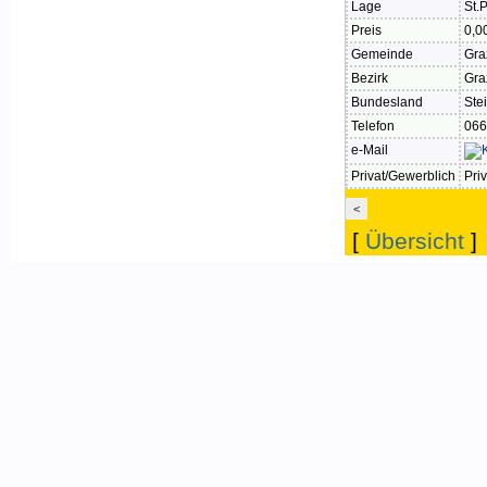
Lage
St.
Preis
0,0
Gemeinde
Gra
Bezirk
Gra
Bundesland
Ste
Telefon
066
e-Mail
Privat/Gewerblich
Priv
<
[
Übersicht
]