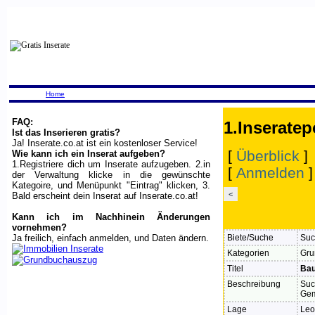
Home
FAQ:
1.Inseratep
Ist das Inserieren gratis?
Ja! Inserate.co.at ist ein kostenloser Service!
[
Überblick
]
Wie kann ich ein Inserat aufgeben?
1.Registriere dich um Inserate aufzugeben. 2.in
[
Anmelden
der Verwaltung klicke in die gewünschte
Kategoire, und Menüpunkt "Eintrag" klicken, 3.
<
Bald erscheint dein Inserat auf Inserate.co.at!
Kann ich im Nachhinein Änderungen
vornehmen?
Ja freilich, einfach anmelden, und Daten ändern.
Biete/Suche
Suc
Kategorien
Gru
Titel
Bau
Beschreibung
Suc
Gem
Lage
Leo