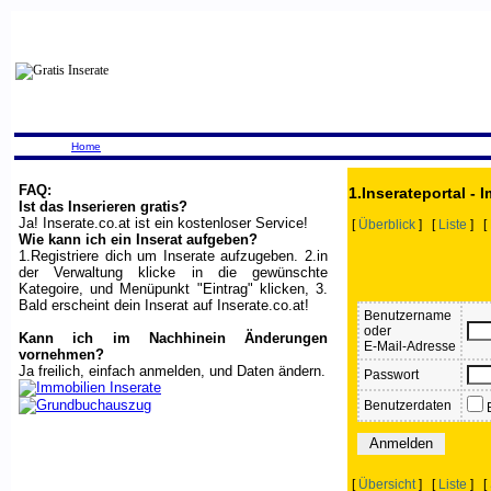
Home
FAQ:
1.Inserateportal - 
Ist das Inserieren gratis?
Ja! Inserate.co.at ist ein kostenloser Service!
[
Überblick
] [
Liste
] [
Wie kann ich ein Inserat aufgeben?
1.Registriere dich um Inserate aufzugeben. 2.in
der Verwaltung klicke in die gewünschte
Kategoire, und Menüpunkt "Eintrag" klicken, 3.
Bald erscheint dein Inserat auf Inserate.co.at!
Benutzername
oder
Kann ich im Nachhinein Änderungen
E-Mail-Adresse
vornehmen?
Ja freilich, einfach anmelden, und Daten ändern.
Passwort
Benutzerdaten
B
[
Übersicht
] [
Liste
] [