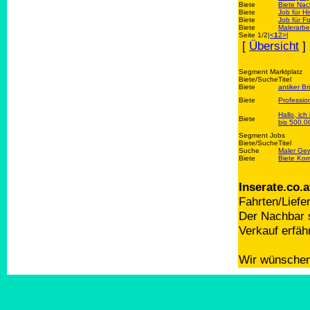
Biete
Biete Nac
Biete
Job für H
Biete
Job für F
Biete
Malerarbe
Seite 1/2
|<
1
2
>|
[
Übersicht
]
Segment Marktplatz
Biete/Suche
Titel
Biete
antiker Br
Biete
Professio
Hallo, ic
Biete
bis 500.00
Segment Jobs
Biete/Suche
Titel
Suche
Maler Gew
Biete
Biete Kor
Inserate.co.a
Fahrten/Liefe
Der Nachbar s
Verkauf erfäh
Wir wünschen 