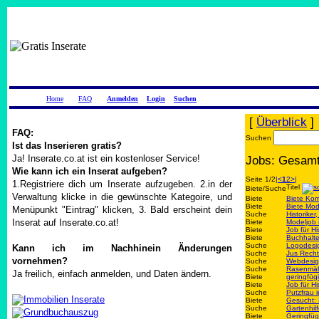
Home
FAQ
Anmelden
Login
Suchen
[
Überblick
]
FAQ:
Suchen
Ist das Inserieren gratis?
Ja! Inserate.co.at ist ein kostenloser Service!
Jobs: Gesamt
Wie kann ich ein Inserat aufgeben?
Seite 1/2
|<
1
2
>|
1.Registriere dich um Inserate aufzugeben. 2.in der
Titel
Biete/Suche
Verwaltung klicke in die gewünschte Kategoire, und
Biete
Biete Kor
Biete
Biete Mod
Menüpunkt "Eintrag" klicken, 3. Bald erscheint dein
Suche
Historike
Inserat auf Inserate.co.at!
Biete
Modeljob 
Biete
Job für H
Biete
Buchhalte
Suche
Logodesig
Kann ich im Nachhinein Änderungen
Suche
Jus Recht
vornehmen?
Suche
Webdesig
Suche
Rasenmäh
Ja freilich, einfach anmelden, und Daten ändern.
Biete
geringfüg
Biete
Job für H
Suche
Putzfrau 
Biete
Gesucht: 
Suche
Gartenhil
Biete
Geringfüg