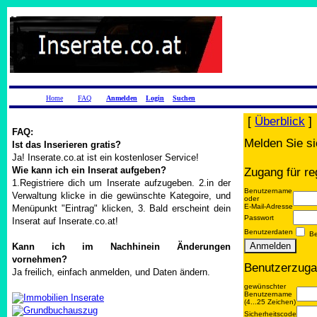
Home
FAQ
Anmelden
Login
Suchen
[
Überblick
]
FAQ:
Melden Sie si
Ist das Inserieren gratis?
Ja! Inserate.co.at ist ein kostenloser Service!
Wie kann ich ein Inserat aufgeben?
Zugang für re
1.Registriere dich um Inserate aufzugeben. 2.in der
Benutzername
Verwaltung klicke in die gewünschte Kategoire, und
oder
E-Mail-Adresse
Menüpunkt "Eintrag" klicken, 3. Bald erscheint dein
Passwort
Inserat auf Inserate.co.at!
Benutzerdaten
Be
Kann ich im Nachhinein Änderungen
vornehmen?
Benutzerzuga
Ja freilich, einfach anmelden, und Daten ändern.
gewünschter
Benutzername
(4...25 Zeichen)
Sicherheitscode