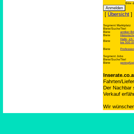
Bitte 
[
Übersicht
]
Segment Marktplatz
Biete/Suche
Titel
Biete
antiker Br
Biete
Historisc
Hallo, ic
Biete
bis 500.00
Biete
Professio
Segment Jobs
Biete/Suche
Titel
Biete
geringfüg
Inserate.co.a
Fahrten/Liefe
Der Nachbar s
Verkauf erfäh
Wir wünschen 