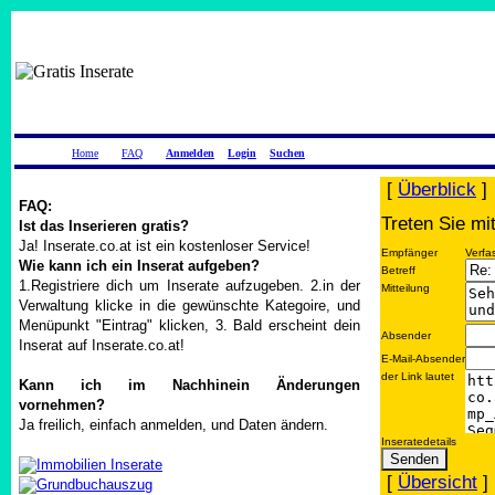
Home
FAQ
Anmelden
Login
Suchen
[
Überblick
]
FAQ:
Treten Sie mi
Ist das Inserieren gratis?
Ja! Inserate.co.at ist ein kostenloser Service!
Empfänger
Verfa
Wie kann ich ein Inserat aufgeben?
Betreff
1.Registriere dich um Inserate aufzugeben. 2.in der
Mitteilung
Verwaltung klicke in die gewünschte Kategoire, und
Menüpunkt "Eintrag" klicken, 3. Bald erscheint dein
Absender
Inserat auf Inserate.co.at!
E-Mail-Absender
der Link lautet
Kann ich im Nachhinein Änderungen
vornehmen?
Ja freilich, einfach anmelden, und Daten ändern.
Inseratedetails
[
Übersicht
]