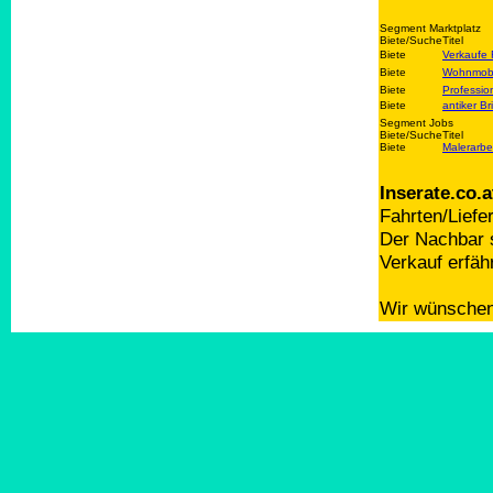
Segment Marktplatz
Biete/Suche
Titel
Biete
Verkaufe
Biete
Wohnmobil
Biete
Professio
Biete
antiker Br
Segment Jobs
Biete/Suche
Titel
Biete
Malerarbe
Inserate.co.a
Fahrten/Liefe
Der Nachbar s
Verkauf erfäh
Wir wünschen 