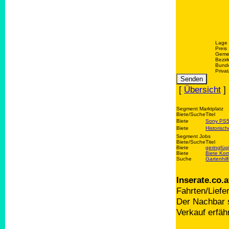
Lage
Preis
Geme
Bezir
Bund
Priva
[
Übersicht
]
Segment Marktplatz
Biete/Suche
Titel
Biete
Sony PS5,
Biete
Historisc
Segment Jobs
Biete/Suche
Titel
Biete
geringfüg
Biete
Biete Kor
Suche
Gartenhil
Inserate.co.a
Fahrten/Liefe
Der Nachbar s
Verkauf erfäh