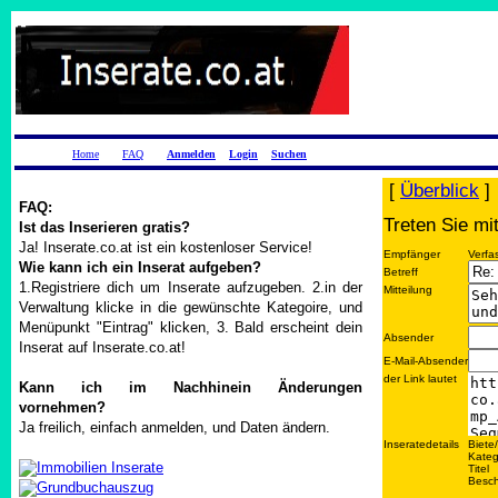
Home
FAQ
Anmelden
Login
Suchen
[
Überblick
]
FAQ:
Treten Sie mi
Ist das Inserieren gratis?
Ja! Inserate.co.at ist ein kostenloser Service!
Empfänger
Verfa
Wie kann ich ein Inserat aufgeben?
Betreff
1.Registriere dich um Inserate aufzugeben. 2.in der
Mitteilung
Verwaltung klicke in die gewünschte Kategoire, und
Menüpunkt "Eintrag" klicken, 3. Bald erscheint dein
Absender
Inserat auf Inserate.co.at!
E-Mail-Absender
der Link lautet
Kann ich im Nachhinein Änderungen
vornehmen?
Ja freilich, einfach anmelden, und Daten ändern.
Inseratedetails
Biete
Kateg
Titel
Besch