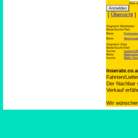
Bitte 
[
Übersicht
]
Segment Marktplatz
Biete/Suche
Titel
Biete
Professio
Biete
Wohnmobil
Segment Jobs
Biete/Suche
Titel
Suche
Gartenhil
Biete
Malerarbe
Suche
Maler Gew
Inserate.co.a
Fahrten/Liefe
Der Nachbar s
Verkauf erfäh
Wir wünschen 