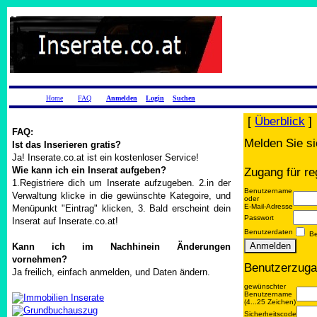
Home
FAQ
Anmelden
Login
Suchen
[
Überblick
]
FAQ:
Melden Sie si
Ist das Inserieren gratis?
Ja! Inserate.co.at ist ein kostenloser Service!
Wie kann ich ein Inserat aufgeben?
Zugang für re
1.Registriere dich um Inserate aufzugeben. 2.in der
Benutzername
Verwaltung klicke in die gewünschte Kategoire, und
oder
E-Mail-Adresse
Menüpunkt "Eintrag" klicken, 3. Bald erscheint dein
Passwort
Inserat auf Inserate.co.at!
Benutzerdaten
Be
Kann ich im Nachhinein Änderungen
vornehmen?
Benutzerzuga
Ja freilich, einfach anmelden, und Daten ändern.
gewünschter
Benutzername
(4...25 Zeichen)
Sicherheitscode