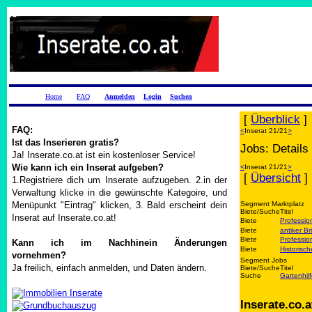
Home
FAQ
Anmelden
Login
Suchen
[
Überblick
]
FAQ:
<
Inserat 21/21
>
Ist das Inserieren gratis?
Jobs: Details
Ja! Inserate.co.at ist ein kostenloser Service!
Wie kann ich ein Inserat aufgeben?
<
Inserat 21/21
>
[
Übersicht
]
1.Registriere dich um Inserate aufzugeben. 2.in der
Verwaltung klicke in die gewünschte Kategoire, und
Menüpunkt "Eintrag" klicken, 3. Bald erscheint dein
Segment Marktplatz
Biete/Suche
Titel
Inserat auf Inserate.co.at!
Biete
Professio
Biete
antiker Br
Biete
Professio
Kann ich im Nachhinein Änderungen
Biete
Historisc
vornehmen?
Segment Jobs
Ja freilich, einfach anmelden, und Daten ändern.
Biete/Suche
Titel
Suche
Gartenhil
Inserate.co.a