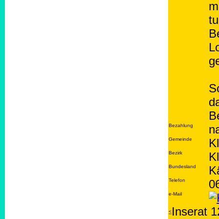
m
tu
B
L
g
S
d
B
Bezahlung
n
Gemeinde
K
Bezirk
K
Bundesland
K
Telefon
0
e-Mail
Inserat 1
<