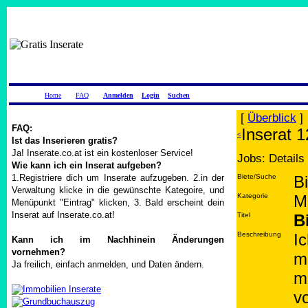
Home
FAQ
Anmelden
Login
Suchen
[
Überblick
]
FAQ:
Inserat 1
<
Ist das Inserieren gratis?
Ja! Inserate.co.at ist ein kostenloser Service!
Jobs: Details
Wie kann ich ein Inserat aufgeben?
1.Registriere dich um Inserate aufzugeben. 2.in der
Biete/Suche
B
Verwaltung klicke in die gewünschte Kategoire, und
Kategorie
M
Menüpunkt "Eintrag" klicken, 3. Bald erscheint dein
Inserat auf Inserate.co.at!
Titel
B
Beschreibung
I
Kann ich im Nachhinein Änderungen
vornehmen?
m
Ja freilich, einfach anmelden, und Daten ändern.
m
v