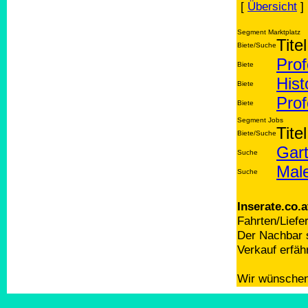
[
Übersicht
]
Segment Marktplatz
Titel
Biete/Suche
Prof
Biete
Hist
Biete
Prof
Biete
Segment Jobs
Titel
Biete/Suche
Gart
Suche
Mal
Suche
Inserate.co.a
Fahrten/Liefe
Der Nachbar s
Verkauf erfäh
Wir wünschen 