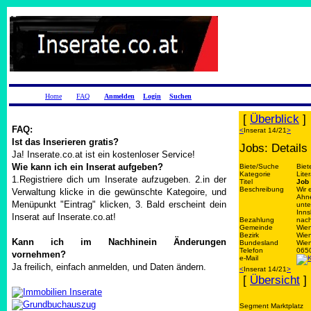
Home
FAQ
Anmelden
Login
Suchen
[
Überblick
]
FAQ:
<
Inserat 14/21
>
Ist das Inserieren gratis?
Jobs: Details
Ja! Inserate.co.at ist ein kostenloser Service!
Wie kann ich ein Inserat aufgeben?
Biete/Suche
Biet
Kategorie
Lite
1.Registriere dich um Inserate aufzugeben. 2.in der
Titel
Job 
Beschreibung
Wir 
Verwaltung klicke in die gewünschte Kategoire, und
Ahne
Menüpunkt "Eintrag" klicken, 3. Bald erscheint dein
unte
Inns
Inserat auf Inserate.co.at!
Bezahlung
nach
Gemeinde
Wie
Bezirk
Wien
Kann ich im Nachhinein Änderungen
Bundesland
Wie
Telefon
065
vornehmen?
e-Mail
Ja freilich, einfach anmelden, und Daten ändern.
<
Inserat 14/21
>
[
Übersicht
]
Segment Marktplatz