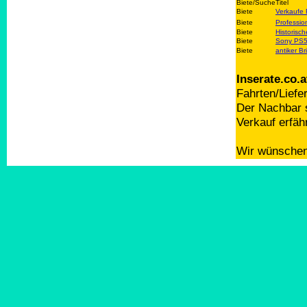
Biete/Suche
Titel
Biete
Verkaufe
Biete
Professio
Biete
Historisc
Biete
Sony PS5,
Biete
antiker Br
Inserate.co.a
Fahrten/Liefe
Der Nachbar s
Verkauf erfäh
Wir wünschen 