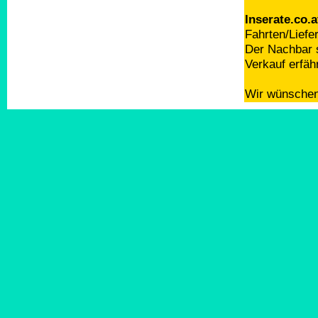
Inserate.co.a
Fahrten/Liefe
Der Nachbar s
Verkauf erfäh
Wir wünschen 