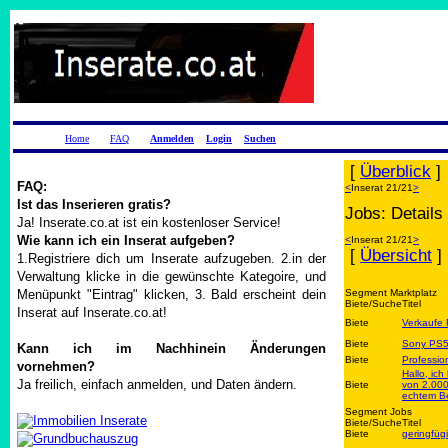
Home
FAQ
Anmelden
Login
Suchen
[
Überblick
]
FAQ:
<
Inserat 21/21
>
Ist das Inserieren gratis?
Jobs: Details
Ja! Inserate.co.at ist ein kostenloser Service!
Wie kann ich ein Inserat aufgeben?
<
Inserat 21/21
>
[
Übersicht
]
1.Registriere dich um Inserate aufzugeben. 2.in der
Verwaltung klicke in die gewünschte Kategoire, und
Menüpunkt "Eintrag" klicken, 3. Bald erscheint dein
Segment Marktplatz
Biete/Suche
Titel
Inserat auf Inserate.co.at!
Biete
Verkaufe
Biete
Sony PS5,
Kann ich im Nachhinein Änderungen
Biete
Professio
vornehmen?
Hallo, ic
Ja freilich, einfach anmelden, und Daten ändern.
Biete
von 2.000 
echtem B
Segment Jobs
Biete/Suche
Titel
Biete
geringfüg