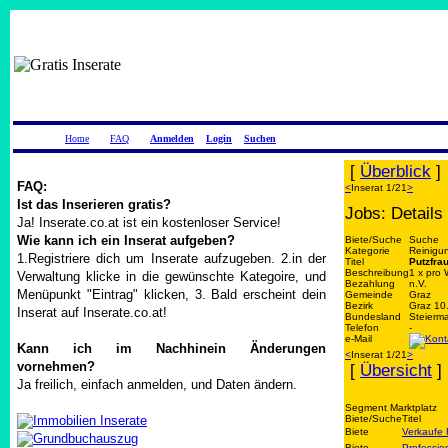
Home
FAQ
Anmelden
Login
Suchen
[
Überblick
]
FAQ:
<
Inserat 1/21
>
Ist das Inserieren gratis?
Jobs: Details
Ja! Inserate.co.at ist ein kostenloser Service!
Wie kann ich ein Inserat aufgeben?
Biete/Suche
Suche
Kategorie
Reinigu
1.Registriere dich um Inserate aufzugeben. 2.in der
Titel
Putzfra
Beschreibung
1 x pro 
Verwaltung klicke in die gewünschte Kategoire, und
Bezahlung
n.V.
Menüpunkt "Eintrag" klicken, 3. Bald erscheint dein
Gemeinde
Graz
Bezirk
Graz 10.
Inserat auf Inserate.co.at!
Bundesland
Steierm
Telefon
-
e-Mail
Kann ich im Nachhinein Änderungen
<
Inserat 1/21
>
vornehmen?
[
Übersicht
]
Ja freilich, einfach anmelden, und Daten ändern.
Segment Marktplatz
Biete/Suche
Titel
Biete
Verkaufe
Biete
Professio