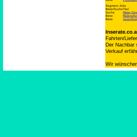
Segment Jobs
Biete/Suche
Titel
Suche
Maler Gew
Biete
Malerarbe
Biete
geringfüg
Inserate.co.a
Fahrten/Liefe
Der Nachbar s
Verkauf erfäh
Wir wünschen 