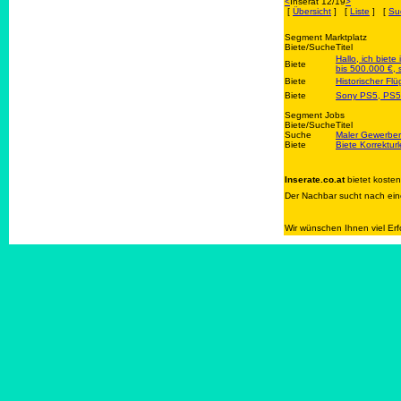
<
Inserat 12/19
>
[
Übersicht
] [
Liste
] [
Su
Segment Marktplatz
Biete/Suche
Titel
Hallo, ich biet
Biete
bis 500.000 €, 
Biete
Historischer Fl
Biete
Sony PS5, PS5 
Segment Jobs
Biete/Suche
Titel
Suche
Maler Gewerber
Biete
Biete Korrektur
Inserate.co.at
bietet koste
Der Nachbar sucht nach eine
Wir wünschen Ihnen viel Erf