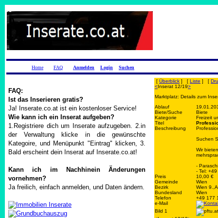
Home
FAQ
Anmelden
Login
Suchen
[
Überblick
] [
Liste
] [
Dr
<
Inserat 12/19
>
FAQ:
Marktplatz: Details zum Inse
Ist das Inserieren gratis?
Ablauf
19.01.20
Ja! Inserate.co.at ist ein kostenloser Service!
Biete/Suche
Biete
Wie kann ich ein Inserat aufgeben?
Kategorie
Freizeit 
Titel
Professi
1.Registriere dich um Inserate aufzugeben. 2.in
Beschreibung
Professi
der Verwaltung klicke in die gewünschte
Suchen Si
Kategoire, und Menüpunkt "Eintrag" klicken, 3.
Wir biete
Bald erscheint dein Inserat auf Inserate.co.at!
mehrsprac
- Parasch
Kann ich im Nachhinein Änderungen
- Tel: +4
Preis
10,00 €
vornehmen?
Gemeinde
Wien
Ja freilich, einfach anmelden, und Daten ändern.
Bezirk
Wien 9.,A
Bundesland
Wien
Telefon
+49 177 
e-Mail
Bild 1