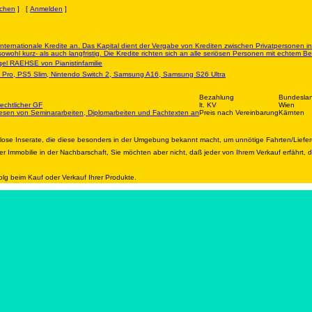
chen
] [
Anmelden
]
e internationale Kredite an. Das Kapital dient der Vergabe von Krediten zwischen Privatpersonen 
sowohl kurz- als auch langfristig. Die Kredite richten sich an alle seriösen Personen mit echtem B
ügel RAEHSE von Pianistinfamilie
Pro, PS5 Slim, Nintendo Switch 2, Samsung A16, Samsung S26 Ultra
Bezahlung
Bundesla
echtlicher GF
lt. KV
Wien
lesen von Seminararbeiten, Diplomarbeiten und Fachtexten an
Preis nach Vereinbarung
Kärnten
nlose Inserate, die diese besonders in der Umgebung bekannt macht, um unnötige Fahrten/Liefe
r Immobilie in der Nachbarschaft, Sie möchten aber nicht, daß jeder von Ihrem Verkauf erfährt,
olg beim Kauf oder Verkauf Ihrer Produkte.