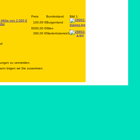
Preis
Bundesland
Bild 1
in Höhe von 2.000 €
100,00 €
Burgenland
edar
6000,00 €
Wien
280,00 €
Niederösterreich
nd
rungen zu vermeiden.
 dann brigen wir Sie zusammen.