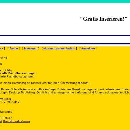
"Gratis Inserieren!"
uck
] [
Suche
] [
Inserieren
] [
eigene Inserate ändern
] [
Anmelden
]
rat 48
38
und Hobby
onelle Fachübersetzungen
onelle Fachübersetzungen
e einen zuverlässigen Dienstleister für Ihren Übersetzungsbedarf ?
n Ihnen: Schnelle Antwort auf Ihre Anfrage, Effizientes Projektmanagement mit reduzierten Kosten
higes Desktop Publishing, Qualität und termingerechte Lieferung sind für uns selbstverständlich.
iva Bloju
9 177 190 9317;
lsergrund
190 9317
Kontakt aufnehmen