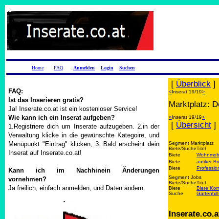
Home
FAQ
Anmelden
Login
Suchen
[
Überblick
]
FAQ:
<
Inserat 19/19
>
Ist das Inserieren gratis?
Marktplatz: D
Ja! Inserate.co.at ist ein kostenloser Service!
Wie kann ich ein Inserat aufgeben?
<
Inserat 19/19
>
[
Übersicht
]
1.Registriere dich um Inserate aufzugeben. 2.in der
Verwaltung klicke in die gewünschte Kategoire, und
Menüpunkt "Eintrag" klicken, 3. Bald erscheint dein
Segment Marktplatz
Biete/Suche
Titel
Inserat auf Inserate.co.at!
Biete
Wohnmobil
Biete
antiker Br
Biete
Professio
Kann ich im Nachhinein Änderungen
Segment Jobs
vornehmen?
Biete/Suche
Titel
Ja freilich, einfach anmelden, und Daten ändern.
Biete
Biete Kor
Suche
Gartenhil
Inserate.co.a