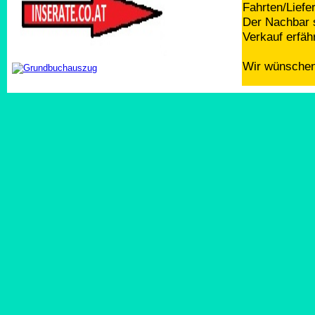
Fahrten/Liefe
Der Nachbar s
Verkauf erfäh
Wir wünschen 