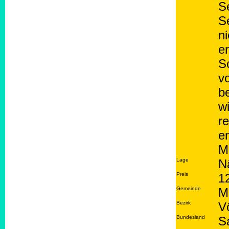
S
Se
n
er
Sc
v
b
w
r
e
M
Lage
N
Preis
1
Gemeinde
M
Bezirk
V
Bundesland
S