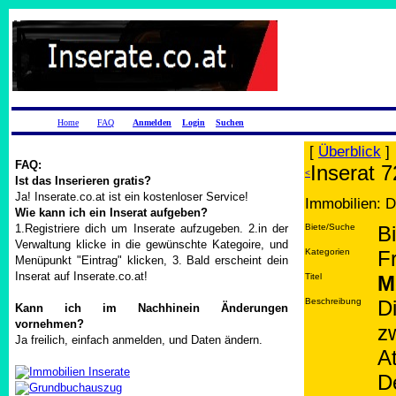
Home
FAQ
Anmelden
Login
Suchen
[
Überblick
]
FAQ:
Inserat 
<
Ist das Inserieren gratis?
Ja! Inserate.co.at ist ein kostenloser Service!
Immobilien: D
Wie kann ich ein Inserat aufgeben?
1.Registriere dich um Inserate aufzugeben. 2.in der
Biete/Suche
B
Verwaltung klicke in die gewünschte Kategoire, und
Kategorien
F
Menüpunkt "Eintrag" klicken, 3. Bald erscheint dein
Inserat auf Inserate.co.at!
Titel
M
Beschreibung
D
Kann ich im Nachhinein Änderungen
vornehmen?
z
Ja freilich, einfach anmelden, und Daten ändern.
A
De