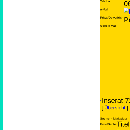
Telefon
0
e-Mail
Privat/Gewerblich
Pr
Google Map
Inserat 
<
[
Übersicht
]
Segment Marktplatz
Titel
Biete/Suche