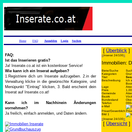
Home
FAQ
Anmelden
Login
Suchen
[
Überblick
]
FAQ:
<
Inserat 24/100
>
Ist das Inserieren gratis?
Immobilien: D
Ja! Inserate.co.at ist ein kostenloser Service!
Wie kann ich ein Inserat aufgeben?
Biete/Suche
Suc
Kategorien
Gru
1.Registriere dich um Inserate aufzugeben. 2.in der
Titel
See
Beschreibung
Ich 
Verwaltung klicke in die gewünschte Kategoire, und
Boot
Menüpunkt "Eintrag" klicken, 3. Bald erscheint dein
Lage
Atte
Preis
1,00
Inserat auf Inserate.co.at!
Gemeinde
Atte
Bezirk
Vöck
Bundesland
Ober
Kann ich im Nachhinein Änderungen
Telefon
066
e-Mail
vornehmen?
Privat/Gewerblich
Priv
Ja freilich, einfach anmelden, und Daten ändern.
Bild 1
<
Inserat 24/100
>
[
Übersicht
]