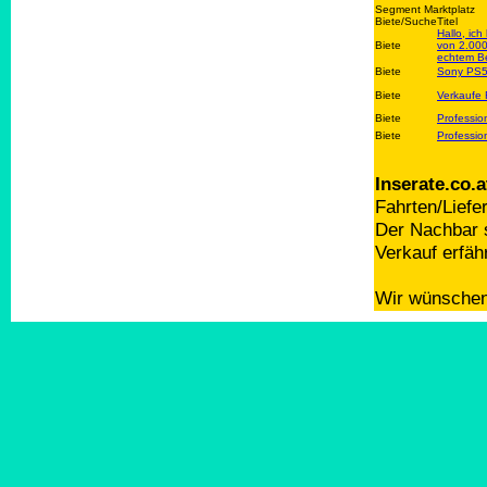
Segment Marktplatz
Biete/Suche
Titel
Hallo, ic
Biete
von 2.000 
echtem B
Biete
Sony PS5,
Biete
Verkaufe
Biete
Professio
Biete
Professio
Inserate.co.a
Fahrten/Liefe
Der Nachbar s
Verkauf erfäh
Wir wünschen 