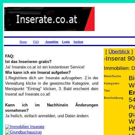
Home
FAQ
Anmelden
Login
Suchen
[
Überblick
]
FAQ:
Inserat 9
<
Ist das Inserieren gratis?
Ja! Inserate.co.at ist ein kostenloser Service!
Immobilien: D
Wie kann ich ein Inserat aufgeben?
Biete/Suche
Bi
1.Registriere dich um Inserate aufzugeben. 2.in der
Verwaltung klicke in die gewünschte Kategoire, und
Kategorien
W
Menüpunkt "Eintrag" klicken, 3. Bald erscheint dein
Titel
E
Inserat auf Inserate.co.at!
Beschreibung
54
Kann ich im Nachhinein Änderungen
Pa
vornehmen?
gu
Ja freilich, einfach anmelden, und Daten ändern.
Wo
HM