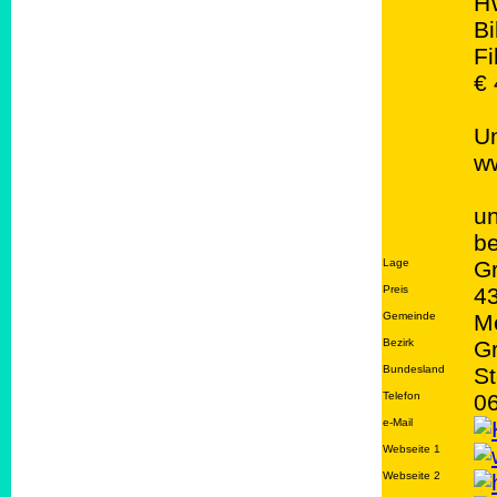
H
Bi
Fi
€ 
U
ww
un
be
Lage
G
Preis
43
Gemeinde
M
Bezirk
G
Bundesland
St
Telefon
0
e-Mail
Webseite 1
Webseite 2