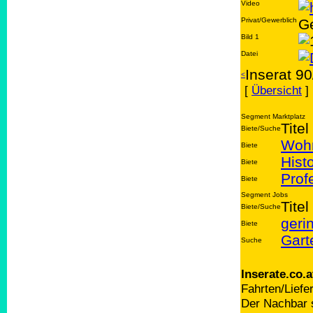
Video
Privat/Gewerblich
G
Bild 1
Datei
Inserat 9
<
[
Übersicht
]
Segment Marktplatz
Titel
Biete/Suche
Wohn
Biete
Hist
Biete
Prof
Biete
Segment Jobs
Titel
Biete/Suche
geri
Biete
Gart
Suche
Inserate.co.a
Fahrten/Liefe
Der Nachbar s