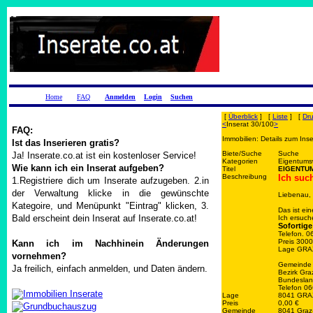
Home
FAQ
Anmelden
Login
Suchen
[
Überblick
] [
Liste
] [
Dr
<
Inserat 30/100
>
FAQ:
Immobilien: Details zum Ins
Ist das Inserieren gratis?
Biete/Suche
Suche
Ja! Inserate.co.at ist ein kostenloser Service!
Kategorien
Eigentum
Wie kann ich ein Inserat aufgeben?
Titel
EIGENTUM
Beschreibung
Ich suc
1.Registriere dich um Inserate aufzugeben. 2.in
der Verwaltung klicke in die gewünschte
Liebenau,
Kategoire, und Menüpunkt "Eintrag" klicken, 3.
Das ist e
Bald erscheint dein Inserat auf Inserate.co.at!
Ich ersuch
Sofortig
Telefon. 
Preis 300
Kann ich im Nachhinein Änderungen
Lage GRAZ
vornehmen?
Gemeinde
Ja freilich, einfach anmelden, und Daten ändern.
Bezirk Gra
Bundeslan
Telefon 
Lage
8041 GRA
Preis
0,00 €
Gemeinde
8041 Graz