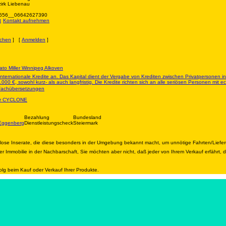
irk Liebenau
656__06642627390
Kontakt aufnehmen
chen
] [
Anmelden
]
to Miller Winnipeg Alkoven
e internationale Kredite an. Das Kapital dient der Vergabe von Krediten zwischen Privatpersonen 
.000 €, sowohl kurz- als auch langfristig. Die Kredite richten sich an alle seriösen Personen mit 
 Fachübersetzungen
per CYCLONE
Bezahlung
Bundesland
 Eggenberg
Dienstleistungscheck
Steiermark
nlose Inserate, die diese besonders in der Umgebung bekannt macht, um unnötige Fahrten/Liefe
r Immobilie in der Nachbarschaft, Sie möchten aber nicht, daß jeder von Ihrem Verkauf erfährt,
olg beim Kauf oder Verkauf Ihrer Produkte.