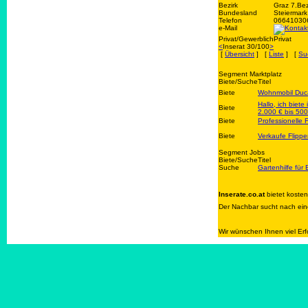
Bezirk
Graz 7.Bez
Bundesland
Steiermark
Telefon
06641030
e-Mail
Privat/Gewerblich
Privat
<
Inserat 30/100
>
[
Übersicht
] [
Liste
] [
Su
Segment Marktplatz
Biete/Suche
Titel
Biete
Wohnmobil Duca
Hallo, ich biet
Biete
2.000 € bis 500
Biete
Professionelle
Biete
Verkaufe Flip
Segment Jobs
Biete/Suche
Titel
Suche
Gartenhilfe für
Inserate.co.at
bietet koste
Der Nachbar sucht nach eine
Wir wünschen Ihnen viel Erf