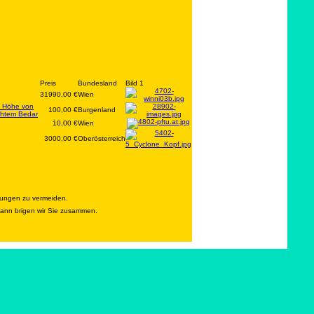
Preis
Bundesland
Bild 1
31990,00 €
Wien
in Höhe von
100,00 €
Burgenland
echtem Bedar
10,00 €
Wien
3000,00 €
Oberösterreich
rungen zu vermeiden.
 dann brigen wir Sie zusammen.