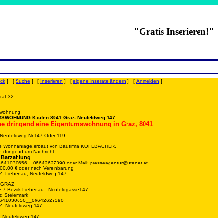
"Gratis Inserieren!"
uck
] [
Suche
] [
Inserieren
] [
eigene Inserate ändern
] [
Anmelden
]
erat 32
swohnung
SWOHNUNG Kaufen 8041 Graz- Neufeldweg 147
he dringend eine Eigentumswohnung in Graz, 8041
 Neufeldweg Nr.147 Oder 119
ine Wohnanlage,erbaut von Baufirma KOHLBACHER.
e dringend um Nachricht.
e Barzahlung
06641030656__06642627390 oder Mail: presseagentur@utanet.at
000,00 € oder nach Vereinbarung
, Liebenau, Neufeldweg 147
 GRAZ
z 7.Bezirk Liebenau - Neufeldgasse147
d Steiermark
06641030656__06642627390
Z_Neufeldweg 147
- Neufeldweg 147