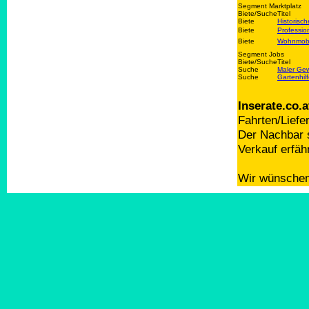
Segment Marktplatz
Biete/Suche
Titel
Biete
Historisc
Biete
Professio
Biete
Wohnmobil
Segment Jobs
Biete/Suche
Titel
Suche
Maler Gew
Suche
Gartenhil
Inserate.co.a
Fahrten/Liefe
Der Nachbar s
Verkauf erfäh
Wir wünschen 