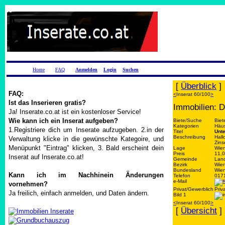
Home
FAQ
Anmelden
Login
Suchen
[
Überblick
]
FAQ:
<
Inserat 60/100
>
Ist das Inserieren gratis?
Immobilien: D
Ja! Inserate.co.at ist ein kostenloser Service!
Wie kann ich ein Inserat aufgeben?
Biete/Suche
Biet
Kategorien
Häus
1.Registriere dich um Inserate aufzugeben. 2.in der
Titel
Unte
Beschreibung
Hall
Verwaltung klicke in die gewünschte Kategoire, und
Zins
Menüpunkt "Eintrag" klicken, 3. Bald erscheint dein
Lage
Wie
Preis
11,0
Inserat auf Inserate.co.at!
Gemeinde
Lan
Bezirk
Wien
Bundesland
Wie
Kann ich im Nachhinein Änderungen
Telefon
017
e-Mail
vornehmen?
Privat/Gewerblich
Priv
Ja freilich, einfach anmelden, und Daten ändern.
Bild 1
<
Inserat 60/100
>
[
Übersicht
]