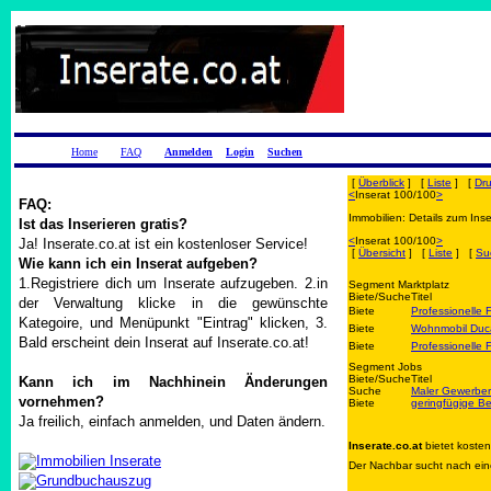
Home
FAQ
Anmelden
Login
Suchen
[
Überblick
] [
Liste
] [
Dr
<
Inserat 100/100
>
FAQ:
Immobilien: Details zum Inse
Ist das Inserieren gratis?
<
Inserat 100/100
>
Ja! Inserate.co.at ist ein kostenloser Service!
[
Übersicht
] [
Liste
] [
Su
Wie kann ich ein Inserat aufgeben?
1.Registriere dich um Inserate aufzugeben. 2.in
Segment Marktplatz
Biete/Suche
Titel
der Verwaltung klicke in die gewünschte
Biete
Professionelle
Kategoire, und Menüpunkt "Eintrag" klicken, 3.
Biete
Wohnmobil Duca
Bald erscheint dein Inserat auf Inserate.co.at!
Biete
Professionelle
Segment Jobs
Biete/Suche
Titel
Kann ich im Nachhinein Änderungen
Suche
Maler Gewerber
vornehmen?
Biete
geringfügige Be
Ja freilich, einfach anmelden, und Daten ändern.
Inserate.co.at
bietet koste
Der Nachbar sucht nach eine