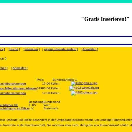
"Gratis Inserieren!"
uck
] [
Suche
] [
Inserieren
] [
eigene Inserate ändern
] [
Anmelden
]
rat 0
chen
] [
Anmelden
]
Preis
Bundesland
Bild 1
 Fachübersetzungen
10,00 €
Wien
to Miller Winnipeg Alkoven
31990,00 €
Wien
 Fachübersetzungen
10,00 €
Wien
Bezahlung
Bundesland
echtlicher GF
lt. KV
Wien
schäftigung im Office
n.V.
Steiermark
nlose Inserate, die diese besonders in der Umgebung bekannt macht, um unnötige Fahrten/Liefe
r Immobilie in der Nachbarschaft, Sie möchten aber nicht, daß jeder von Ihrem Verkauf erfährt,