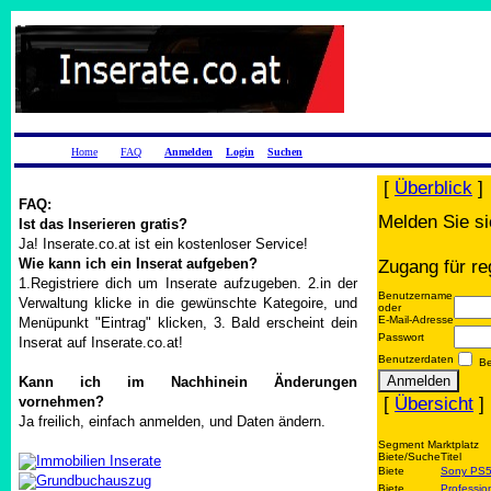
Home
FAQ
Anmelden
Login
Suchen
[
Überblick
]
FAQ:
Melden Sie si
Ist das Inserieren gratis?
Ja! Inserate.co.at ist ein kostenloser Service!
Wie kann ich ein Inserat aufgeben?
Zugang für re
1.Registriere dich um Inserate aufzugeben. 2.in der
Benutzername
Verwaltung klicke in die gewünschte Kategoire, und
oder
E-Mail-Adresse
Menüpunkt "Eintrag" klicken, 3. Bald erscheint dein
Passwort
Inserat auf Inserate.co.at!
Benutzerdaten
Be
Kann ich im Nachhinein Änderungen
[
Übersicht
]
vornehmen?
Ja freilich, einfach anmelden, und Daten ändern.
Segment Marktplatz
Biete/Suche
Titel
Biete
Sony PS5,
Biete
Professio