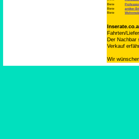
Biete
Professio
Biete
antiker Br
Biete
Wohnmobil
Inserate.co.a
Fahrten/Liefe
Der Nachbar s
Verkauf erfäh
Wir wünschen 