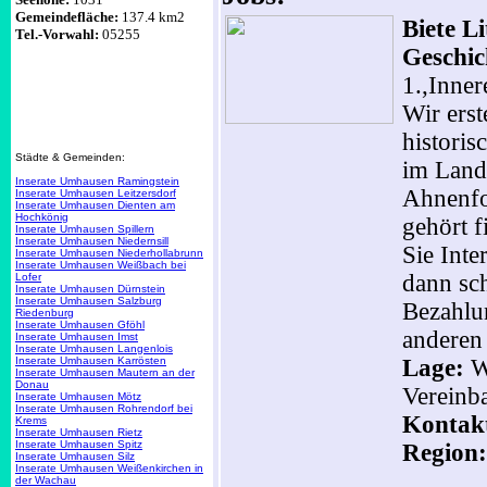
Gemeindefläche:
137.4 km2
Biete Li
Tel.-Vorwahl:
05255
Geschi
1.,Inner
Wir ers
historis
Städte & Gemeinden:
im Land
Inserate Umhausen Ramingstein
Ahnenfo
Inserate Umhausen Leitzersdorf
Inserate Umhausen Dienten am
Hochkönig
gehört 
Inserate Umhausen Spillern
Inserate Umhausen Niedernsill
Sie Inte
Inserate Umhausen Niederhollabrunn
Inserate Umhausen Weißbach bei
dann sch
Lofer
Inserate Umhausen Dürnstein
Inserate Umhausen Salzburg
Bezahlu
Riedenburg
Inserate Umhausen Gföhl
anderen 
Inserate Umhausen Imst
Inserate Umhausen Langenlois
Inserate Umhausen Karrösten
Lage:
Wi
Inserate Umhausen Mautern an der
Donau
Vereinb
Inserate Umhausen Mötz
Inserate Umhausen Rohrendorf bei
Kontak
Krems
Inserate Umhausen Rietz
Inserate Umhausen Spitz
Region:
Inserate Umhausen Silz
Inserate Umhausen Weißenkirchen in
der Wachau