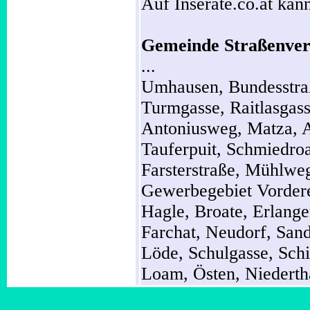
Auf Inserate.co.at kann
Gemeinde Straßenver
...
Umhausen,
Bundesstr
Turmgasse,
Raitlasgas
Antoniusweg,
Matza,
Tauferpuit,
Schmiedro
Farsterstraße,
Mühlwe
Gewerbegebiet Vordere
Hagle,
Broate,
Erlang
Farchat,
Neudorf,
San
Löde,
Schulgasse,
Sch
Loam,
Östen,
Niederth