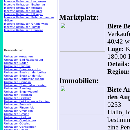
Inserate Umhausen Umhausen
Inserate Umhausen Eschenau
Inserate Umhausen Ampass
Inserate Umhausen Kleinzell
Inserate Umhausen Ellbögen
Marktplatz:
Inserate Umhausen Rohrbach an der
Gölsen
Inserate Umhausen Gnadenwald
Biete B
Inserate Umhausen Türnitz
Inserate Umhausen Grinzens
Verkaufe
40/42 w
Lage:
Kn
Bezirksstädte:
180.00
Umhausen Amstetten
Umhausen Bad Radkersburg
Details
Umhausen Baden
Umhausen Bludenz
Umhausen Braunau am Inn
Region:
Umhausen Bruck an der Leitha
Umhausen Bruck an der Mur
Immobilien:
Umhausen Deutschlandsberg
Umhausen Dornbirn
Umhausen Ebenthal in Kärnten
Biete A
Umhausen Eferding
Umhausen Engerwitzdorf
Umhausen Feldbach
den Aug
Umhausen Feldkirch
Umhausen Feldkirchen in Kärnten
0253
Umhausen Freistadt
Umhausen Fürstenfeld
Hallo, 
Umhausen Gmunden
Umhausen Gmünd
Umhausen Gratkorn
bestimm
Umhausen Grieskirchen
Umhausen Güssing
eine Per
Umhausen Gänserndorf
Umhausen Hallein