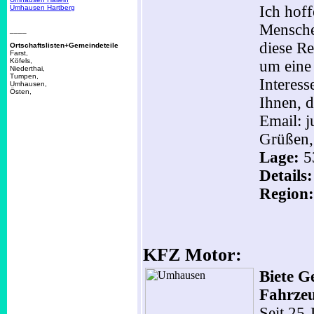
Ich hoff
Umhausen Hartberg
Menschen
____
diese Re
Ortschaftslisten+Gemeindeteile
Farst,
Köfels,
um eine 
Niederthai,
Tumpen,
Interes
Umhausen,
Östen,
Ihnen, d
Email: 
Grüßen,
Lage:
5
Details
Region:
KFZ Motor:
Biete G
Fahrze
Seit 25 