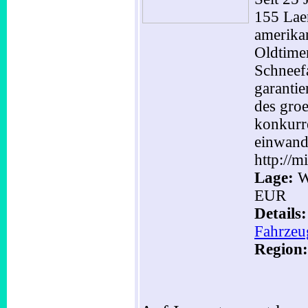
155 Lae
amerika
Oldtime
Schneef
garantie
des gro
konkurr
einwandf
http://m
Lage:
Wi
EUR
Details
Fahrzeu
Region: