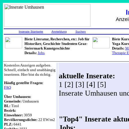
Anzeigen, Job
Inserate Startseite
Anmeldung
Suchen
Biete Literatur, Recherchen, etc: Job für
Biete Kur
Historiker, Geschichte Studenten Graz-
Yoga Kurs
Steiermark Kunstgeschichte
Details:
Ma
Details:
Jobs
Therapie 
______________________________________________________
Kostenlos Anzeigen aufgeben.
Schnell, einfach und unabhängig
aktuelle Inserate:
inserieren. Hier bist du richtig.
1 [2] [3] [4] [5]
Häufig gestellte Fragen:
FAQ
Inserate Umhausen u
Über Umhausen:
Gemeinde:
Umhausen
BL:
Tirol
Bezirk:
Einwohner:
3059
"Top4" Inserate aktue
Bevölkerungsdichte:
22 EW/m2
PLZ:
6441
Jobs:
Seehöhe:
1031