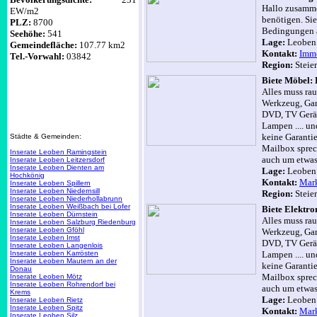
Hallo zusammen
EW/m2
benötigen. Si
PLZ:
8700
Bedingungen a
Seehöhe:
541
Lage:
Leobe
Gemeindefläche:
107.77 km2
Kontakt:
Imm
Tel.-Vorwahl:
03842
Region:
Steie
Biete Möbel:
Alles muss rau
Werkzeug, Gart
DVD, TV Gerät
Lampen .... un
keine Garantie
Städte & Gemeinden:
Mailbox sprec
Inserate Leoben Ramingstein
auch um etwas
Inserate Leoben Leitzersdorf
Inserate Leoben Dienten am
Lage:
Leobe
Hochkönig
Kontakt:
Mark
Inserate Leoben Spillern
Inserate Leoben Niedernsill
Region:
Steie
Inserate Leoben Niederhollabrunn
Inserate Leoben Weißbach bei Lofer
Biete Elek
Inserate Leoben Dürnstein
Alles muss rau
Inserate Leoben Salzburg Riedenburg
Inserate Leoben Gföhl
Werkzeug, Gart
Inserate Leoben Imst
DVD, TV Gerät
Inserate Leoben Langenlois
Inserate Leoben Karrösten
Lampen .... un
Inserate Leoben Mautern an der
keine Garantie
Donau
Mailbox sprec
Inserate Leoben Mötz
Inserate Leoben Rohrendorf bei
auch um etwas
Krems
Lage:
Leobe
Inserate Leoben Rietz
Inserate Leoben Spitz
Kontakt:
Mark
Inserate Leoben Silz