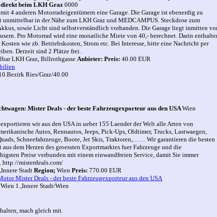
 direkt beim LKH Graz
0000
h mit 4 anderen Motorradeigentümern eine Garage. Die Garage ist ebenerdig zu
egt unmittelbar in der Nähe zum LKH Graz und MEDCAMPUS. Steckdose zum
kkus, sowie Licht sind selbstverständlich vorhanden. Die Garage liegt inmitten vo
sern. Pro Motorrad wird eine monatliche Miete von 40,- berechnet. Darin enthalte
 Kosten wie zb. Betriebskosten, Strom etc. Bei Interesse, bitte eine Nachricht per
iben. Derzeit sind 2 Plätze frei.
lbar LKH Graz, Billrothgasse
Anbieter:
Preis:
40.00 EUR
ilien
10.Bezirk Ries/Graz/40.00
htwagen: Mister Deals - der beste Fahrzeugexporteur aus den USA
Wien
 exportieren wir aus den USA in ueber 155 Laender der Welt alle Arten von
merikanische Autos, Rennautos, Jeeps, Pick-Ups, Oldtimer, Trucks, Lastwaegen,
Quads, Schneefahrzeuge, Boote, Jet Skis, Traktoren,…… Wir garantieren die besten
it aus dem Herzen des groessten Exportmarktes fuer Fahrzeuge und die
higsten Preise verbunden mit einem einwandfreien Service, damit Sie immer
. http://misterdeals.com/
,Innere Stadt
Region;
Wien
Preis:
770.00 EUR
otor Mister Deals - der beste Fahrzeugexporteur aus den USA
Wien 1.,Innere Stadt/Wien
chalten, mach gleich mit.