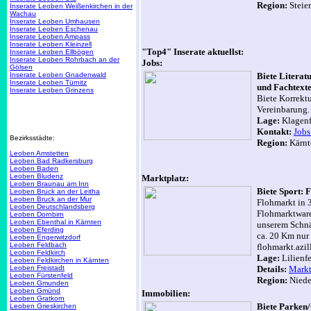
Region:
Steie
Inserate Leoben Weißenkirchen in der
Wachau
Inserate Leoben Umhausen
Inserate Leoben Eschenau
Inserate Leoben Ampass
Inserate Leoben Kleinzell
"Top4" Inserate aktuellst:
Inserate Leoben Ellbögen
Inserate Leoben Rohrbach an der
Jobs:
Gölsen
Inserate Leoben Gnadenwald
Biete Literat
Inserate Leoben Türnitz
und Fachtext
Inserate Leoben Grinzens
Biete Korrekt
Vereinbarung.
Lage:
Klagenf
Kontakt:
Jobs
Bezirksstädte:
Region:
Kärnt
Leoben Amstetten
Leoben Bad Radkersburg
Leoben Baden
Leoben Bludenz
Marktplatz:
Leoben Braunau am Inn
Biete Sport: 
Leoben Bruck an der Leitha
Leoben Bruck an der Mur
Flohmarkt in 
Leoben Deutschlandsberg
Flohmarktware
Leoben Dornbirn
Leoben Ebenthal in Kärnten
unserem Schnäp
Leoben Eferding
ca. 20 Km nur 
Leoben Engerwitzdorf
Leoben Feldbach
flohmarkt.azil
Leoben Feldkirch
Lage:
Lilienf
Leoben Feldkirchen in Kärnten
Leoben Freistadt
Details:
Markt
Leoben Fürstenfeld
Region:
Nieder
Leoben Gmunden
Leoben Gmünd
Immobilien:
Leoben Gratkorn
Biete Parken/
Leoben Grieskirchen