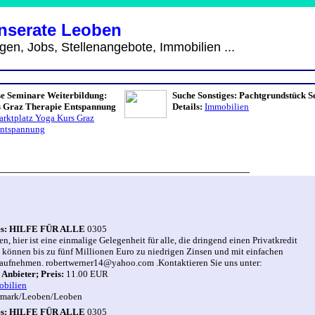
Inserate Leoben
s, Stellenangebote, Immobilien ...
se Seminare Weiterbildung:
Suche Sonstiges: Pachtgrundstück S
 Graz Therapie Entspannung
Details:
Immobilien
rktplatz Yoga Kurs Graz
Entspannung
_____________________________________________
iges: HILFE FÜR ALLE
0305
, hier ist eine einmalige Gelegenheit für alle, die dringend einen Privatkredit
e können bis zu fünf Millionen Euro zu niedrigen Zinsen und mit einfachen
ufnehmen. robertwerner14@yahoo.com .Kontaktieren Sie uns unter:
n
Anbieter;
Preis:
11.00 EUR
obilien
rmark/Leoben/Leoben
iges: HILFE FÜR ALLE
0305