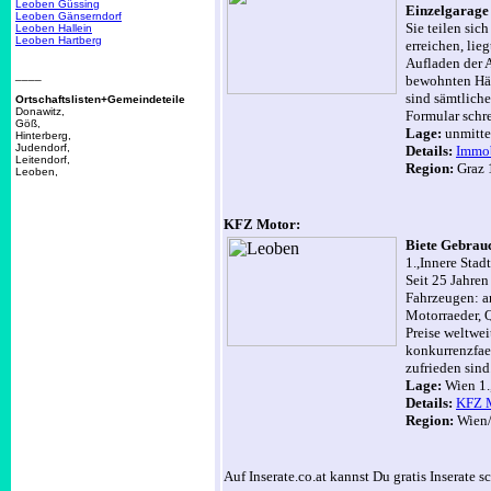
Leoben Güssing
Einzelgarage
Leoben Gänserndorf
Sie teilen sic
Leoben Hallein
Leoben Hartberg
erreichen, li
Aufladen der A
____
bewohnten Häu
sind sämtliche
Ortschaftslisten+Gemeindeteile
Donawitz,
Formular schre
Göß,
Lage:
unmitte
Hinterberg,
Judendorf,
Details:
Immob
Leitendorf,
Region:
Graz 
Leoben,
KFZ Motor:
Biete Gebrauc
1.,Innere Stadt
Seit 25 Jahren
Fahrzeugen: a
Motorraeder, 
Preise weltwe
konkurrenzfae
zufrieden sind
Lage:
Wien 1.
Details:
KFZ M
Region:
Wien/
Auf Inserate.co.at kannst Du gratis Inserate s