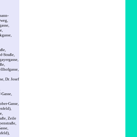
hann-
rweg,
gasse,
e,
kgasse,
aße,
-Straße,
gayergasse,
ße,
llhofgasse,
se,
Dr. Josef
,
f-Gasse,
ber-Gasse,
nfeld),
e,
raße,
Zeile
penstraße,
asse,
feld),