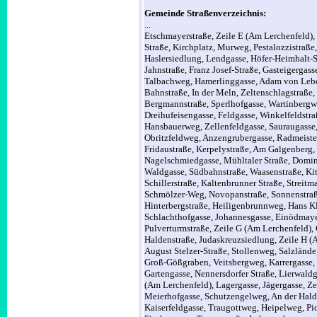
Gemeinde Straßenverzeichnis:
...
Etschmayerstraße,
Zeile E (Am Lerchenfeld),
Straße,
Kirchplatz,
Murweg,
Pestalozzistraße
Haslersiedlung,
Lendgasse,
Höfer-Heimhalt-S
Jahnstraße,
Franz Josef-Straße,
Gasteigergass
Talbachweg,
Hamerlinggasse,
Adam von Leb
Bahnstraße,
In der Meln,
Zeltenschlagstraße,
Bergmannstraße,
Sperlhofgasse,
Wartinberg
Dreihufeisengasse,
Feldgasse,
Winkelfeldstra
Hansbauerweg,
Zellenfeldgasse,
Sauraugasse
Obritzfeldweg,
Anzengrubergasse,
Radmeiste
Fridaustraße,
Kerpelystraße,
Am Galgenberg,
Nagelschmiedgasse,
Mühltaler Straße,
Domin
Waldgasse,
Südbahnstraße,
Waasenstraße,
Ki
Schillerstraße,
Kaltenbrunner Straße,
Streitm
Schmölzer-Weg,
Novopanstraße,
Sonnenstra
Hinterbergstraße,
Heiligenbrunnweg,
Hans K
Schlachthofgasse,
Johannesgasse,
Einödmaye
Pulverturmstraße,
Zeile G (Am Lerchenfeld),
Haldenstraße,
Judaskreuzsiedlung,
Zeile H (
August Stelzer-Straße,
Stollenweg,
Salzlände
Groß-Gößgraben,
Veitsbergweg,
Karrergasse,
Gartengasse,
Nennersdorfer Straße,
Lierwaldg
(Am Lerchenfeld),
Lagergasse,
Jägergasse,
Ze
Meierhofgasse,
Schutzengelweg,
An der Hal
Kaiserfeldgasse,
Traugottweg,
Heipelweg,
Pi