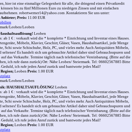
, hier ist eine einmalige Gelegenheit für alle, die dringend einen Privatkredit
e können bis zu fünf Millionen Euro zu niedrigen Zinsen und mit einfachen
ufnehmen. robertwerner14@yahoo.com .Kontaktieren Sie uns unter:
n
Anbieter;
Preis:
11.00 EUR
obilien
rmark/Leoben/Leoben
 Haushaltsauflösung!
Leoben
s: ab 1 € : verkauft wird die * komplette * Einrichtung und Inventar eines Hauses.
engeräte, Möbeln, Klavier, Geschirr, Gläser, Vasen, Haushaltsartikel, jede Menge
e, Schi sowie Schischuhe, Holz, PC, und vieles mehr. Auch Antiquitäten Möbeln,
d seltenes! Es handelt sich um gebrauchte Artikel daher sind Gebrauchsspuren und
 auf das Verkaufte. Termine täglich nach telefonischer Vereinbarung. (Bitte auf die
hen, ich rufe dann zurück) Ort: Nähe Leoben/ Steiermark. Tel: 06602567885 Bitte
 Geduld, ich rufe jeden Anruf zurück und bantworte jedes Mail!
n
Region;
Leoben
Preis:
1.00 EUR
tplatz
rmark/Leoben/Leoben
tronik: HAUSHALTSAUFLÖSUNG!
Leoben
s: ab 1 € : verkauft wird die * komplette * Einrichtung und Inventar eines Hauses.
engeräte, Möbeln, Klavier, Geschirr, Gläser, Vasen, Haushaltsartikel, jede Menge
e, Schi sowie Schischuhe, Holz, PC, und vieles mehr. Auch Antiquitäten Möbeln,
d seltenes! Es handelt sich um gebrauchte Artikel daher sind Gebrauchsspuren und
 auf das Verkaufte. Termine täglich nach telefonischer Vereinbarung. (Bitte auf die
hen, ich rufe dann zurück) Ort: Nähe Leoben/ Steiermark. Tel: 06602567885 Bitte
 Geduld, ich rufe jeden Anruf zurück und bantworte jedes Mail!
n
Region;
Leoben
Preis:
1.00 EUR
tplatz