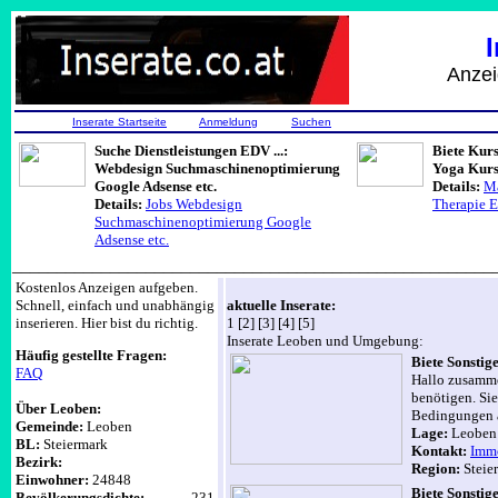
Anzeigen, Job
Inserate Startseite
Anmeldung
Suchen
Suche Dienstleistungen EDV ...:
Biete Kur
Webdesign Suchmaschinenoptimierung
Yoga Kurs
Google Adsense etc.
Details:
Ma
Details:
Jobs Webdesign
Therapie 
Suchmaschinenoptimierung Google
Adsense etc.
______________________________________________________
Kostenlos Anzeigen aufgeben.
Schnell, einfach und unabhängig
aktuelle Inserate:
inserieren. Hier bist du richtig.
1 [2] [3] [4] [5]
Inserate Leoben und Umgebung:
Häufig gestellte Fragen:
Biete Sonst
FAQ
Hallo zusammen
benötigen. Si
Über Leoben:
Bedingungen a
Gemeinde:
Leoben
Lage:
Leobe
BL:
Steiermark
Kontakt:
Imm
Bezirk:
Region:
Steie
Einwohner:
24848
Biete Sonst
Bevölkerungsdichte:
231