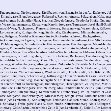
Knappengasse,
Niederungweg,
Riedlbauernweg,
Erzstraße,
In der Au,
Erzherzog Jo
,
Erhardigasse,
Brandberggasse,
Parkstraße,
Rechenhofgasse,
Pölzgraben,
Holzbaue
traße,
Ignaz Buchmüller-Platz,
Stadtkai,
Ziegelofenweg,
Neudorfer Straße,
Gubatta
e,
Waasenhammergasse,
Klosterweg,
Karolihüttegasse,
Turmgasse,
Josef Heißl-Straß
enwald-Weg,
Nuchtenweg,
Franzenshütteweg,
Bessemerweg,
Waasenplatz,
Kalkwer
Lorberaustraße,
Kunigundenweg,
Stahlstraße,
Kienbergweg,
Münzenbergstraße,
weg,
Badgasse,
Matthäus Krenauer-Straße,
Richardschachtweg,
Bachgartlweg,
ße,
Ostererweg,
Sackgasse,
Straußgasse,
Hans von der Sann-Gasse,
Otto Glöckel-Str
,
Pichlmayergasse,
Moserhofstraße,
Fischerauergasse,
Buchberggasse,
Mayr-Melnhof
rgasse,
Timmersdorfergasse,
Zollnergasse,
Schladnitzstraße,
Moskenbergstraße,
All
Friedrich Mayer Beck-Straße,
Alma Seidler-Straße,
Johann Sackl-Gasse,
Gösser Stra
ikanergasse,
Schladnitzgraben,
Robert Koch-Gasse,
Bachgasse,
Theodoraweg,
Sche
ttenwaldstraße,
Lichthaltweg,
Gösser Platz,
Krottendorfergasse,
Waldrandsiedlung,
ayerweg,
Windischbergweg,
Absengergasse,
Zirkusstraße,
Pebalstraße,
Leßmayergas
ße,
Mautgasse,
Hollermayerweg,
Neuwerkgasse,
Proleber Straße,
Dorfstraße,
Stift,
loepfer-Gasse,
Winkelbauernweg,
Waidbachstraße,
Draschestraße,
Schießstattstraße
rgasse,
Hauptplatz,
Schachenweg,
Tollingweg,
Ottokar Kernstock-Gasse,
Josef Gra
Glacisgasse,
Kremplweg,
Maßenbergstraße,
Dr. Hanns Groß-Straße,
Hallstattstraße,
Am Lerchenfeld),
Schmelzergasse,
Hubertusgasse,
Hirschgraben,
Zellergasse,
Max Ko
,
Am Glacis,
Straßfeldgasse,
Kreuzfeldweg,
Max Tendler-Straße,
Zeile C (Am Lerche
Talhofgasse,
Ehrenheimweg,
Kärntner Straße,
Dirnböckweg,
Im Tal,
Südtiroler Gass
asse,
Sixtgasse,
Traidersbergweg,
Miesbachweg,
Steigtalstraße,
Nikolaus Lenau-St
ile F (Am Lerchenfeld),
Kohlstattgasse,
Ferdinand Hanusch-Straße,
Endresgasse,
Al
de,
Spitalweg,
Fröbelgasse,
Hans Kudlich-Straße,
Naturfreundeweg,
Alois Edlinger-G
onierweg,
Zeile A (Am Lerchenfeld),
Zeile D (Am Lerchenfeld),
Zeile B (Am Lerchen