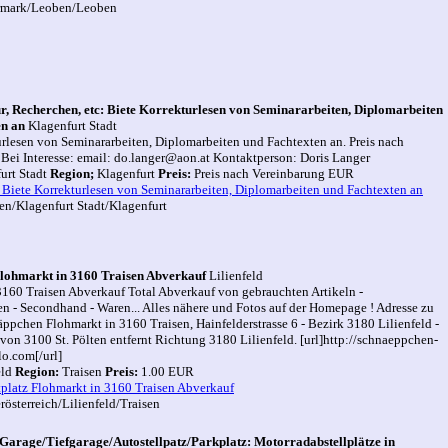
rmark/Leoben/Leoben
ur, Recherchen, etc: Biete Korrekturlesen von Seminararbeiten, Diplomarbeiten
en an
Klagenfurt Stadt
urlesen von Seminararbeiten, Diplomarbeiten und Fachtexten an. Preis nach
 Bei Interesse: email: do.langer@aon.at Kontaktperson: Doris Langer
urt Stadt
Region;
Klagenfurt
Preis:
Preis nach Vereinbarung EUR
 Biete Korrekturlesen von Seminararbeiten, Diplomarbeiten und Fachtexten an
en/Klagenfurt Stadt/Klagenfurt
Flohmarkt in 3160 Traisen Abverkauf
Lilienfeld
3160 Traisen Abverkauf Total Abverkauf von gebrauchten Artikeln -
n - Secondhand - Waren... Alles nähere und Fotos auf der Homepage ! Adresse zu
pchen Flohmarkt in 3160 Traisen, Hainfelderstrasse 6 - Bezirk 3180 Lilienfeld -
von 3100 St. Pölten entfernt Richtung 3180 Lilienfeld. [url]http://schnaeppchen-
lo.com[/url]
eld
Region:
Traisen
Preis:
1.00 EUR
platz Flohmarkt in 3160 Traisen Abverkauf
österreich/Lilienfeld/Traisen
Garage/Tiefgarage/Autostellpatz/Parkplatz: Motorradabstellplätze in