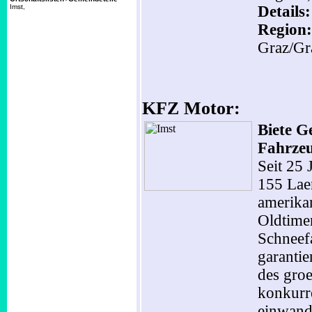
Imst,
Details
Region:
Graz/Gr
KFZ Motor:
Biete G
Fahrze
Seit 25 
155 Lae
amerika
Oldtime
Schneef
garantie
des gro
konkurr
einwandf