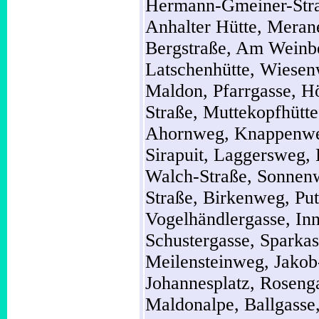
Hermann-Gmeiner-Str
Anhalter Hütte,
Merane
Bergstraße,
Am Weinb
Latschenhütte,
Wiesen
Maldon,
Pfarrgasse,
H
Straße,
Muttekopfhütt
Ahornweg,
Knappenw
Sirapuit,
Laggersweg,
Walch-Straße,
Sonnen
Straße,
Birkenweg,
Pu
Vogelhändlergasse,
In
Schustergasse,
Sparkas
Meilensteinweg,
Jakob
Johannesplatz,
Roseng
Maldonalpe,
Ballgasse