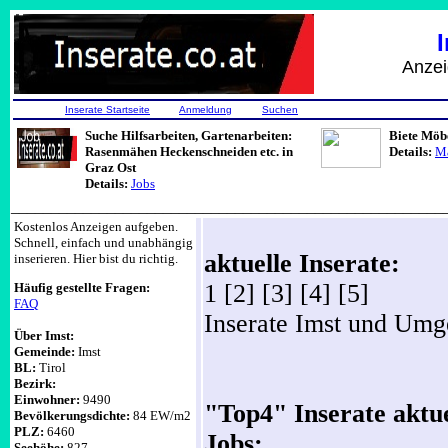
Anzeigen, Job
Inserate Startseite
Anmeldung
Suchen
Suche Hilfsarbeiten, Gartenarbeiten:
Biete Möb
Rasenmähen Heckenschneiden etc. in
Details:
Ma
Graz Ost
Details:
Jobs
______________________________________________________
Kostenlos Anzeigen aufgeben.
Schnell, einfach und unabhängig
aktuelle Inserate:
inserieren. Hier bist du richtig.
1 [2] [3] [4] [5]
Häufig gestellte Fragen:
FAQ
Inserate Imst und Umg
Über Imst:
Gemeinde:
Imst
BL:
Tirol
Bezirk:
Einwohner:
9490
"Top4" Inserate aktue
Bevölkerungsdichte:
84 EW/m2
PLZ:
6460
Jobs:
Seehöhe:
827