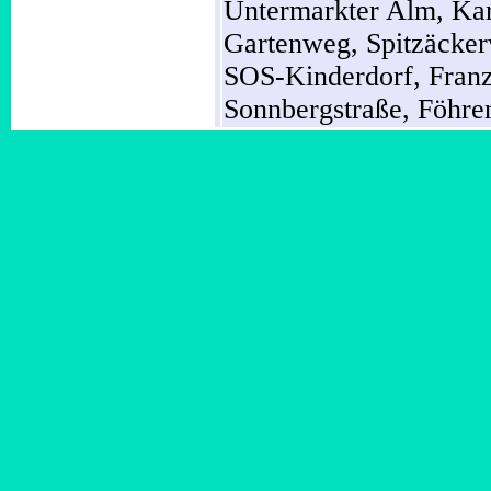
Untermarkter Alm,
Kar
Gartenweg,
Spitzäcke
SOS-Kinderdorf,
Fran
Sonnbergstraße,
Föhre