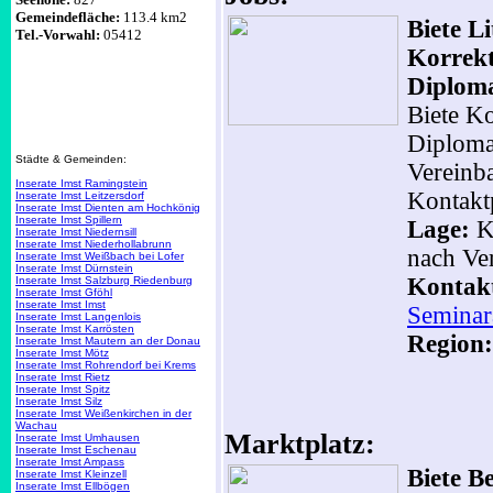
Gemeindefläche:
113.4 km2
Biete Li
Tel.-Vorwahl:
05412
Korrekt
Diploma
Biete Ko
Diploma
Städte & Gemeinden:
Vereinba
Inserate Imst Ramingstein
Kontakt
Inserate Imst Leitzersdorf
Inserate Imst Dienten am Hochkönig
Inserate Imst Spillern
Lage:
Kl
Inserate Imst Niedernsill
Inserate Imst Niederhollabrunn
nach Ve
Inserate Imst Weißbach bei Lofer
Inserate Imst Dürnstein
Kontak
Inserate Imst Salzburg Riedenburg
Inserate Imst Gföhl
Inserate Imst Imst
Seminar
Inserate Imst Langenlois
Inserate Imst Karrösten
Region:
Inserate Imst Mautern an der Donau
Inserate Imst Mötz
Inserate Imst Rohrendorf bei Krems
Inserate Imst Rietz
Inserate Imst Spitz
Inserate Imst Silz
Inserate Imst Weißenkirchen in der
Wachau
Marktplatz:
Inserate Imst Umhausen
Inserate Imst Eschenau
Inserate Imst Ampass
Biete B
Inserate Imst Kleinzell
Inserate Imst Ellbögen