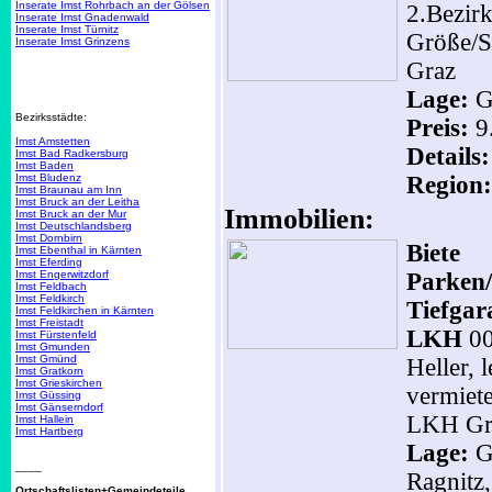
Inserate Imst Rohrbach an der Gölsen
2.Bezir
Inserate Imst Gnadenwald
Inserate Imst Türnitz
Größe/S
Inserate Imst Grinzens
Graz
Lage:
G
Bezirksstädte:
Preis:
9
Imst Amstetten
Details
Imst Bad Radkersburg
Imst Baden
Imst Bludenz
Region:
Imst Braunau am Inn
Imst Bruck an der Leitha
Immobilien:
Imst Bruck an der Mur
Imst Deutschlandsberg
Imst Dornbirn
Biete
Imst Ebenthal in Kärnten
Imst Eferding
Imst Engerwitzdorf
Parken/
Imst Feldbach
Imst Feldkirch
Tiefgar
Imst Feldkirchen in Kärnten
Imst Freistadt
LKH
0
Imst Fürstenfeld
Imst Gmunden
Imst Gmünd
Heller, 
Imst Gratkorn
Imst Grieskirchen
vermiete
Imst Güssing
Imst Gänserndorf
LKH Gra
Imst Hallein
Imst Hartberg
Lage:
Gr
____
Ragnitz
Ortschaftslisten+Gemeindeteile